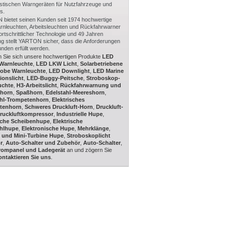
stischen Warngeräten für Nutzfahrzeuge und
s.
bietet seinen Kunden seit 1974 hochwertige
nleuchten, Arbeitsleuchten und Rückfahrwarner
fortschrittlicher Technologie und 49 Jahren
ng stellt YARTON sicher, dass die Anforderungen
nden erfüllt werden.
 Sie sich unsere hochwertigen Produkte
LED
 Warnleuchte
,
LED LKW Licht
,
Solarbetriebene
robe Warnleuchte
,
LED Downlight
,
LED Marine
ionslicht
,
LED-Buggy-Peitsche
,
Stroboskop-
uchte
,
H3-Arbeitslicht
,
Rückfahrwarnung und
nhorn
,
Spaßhorn
,
Edelstahl-Meereshorn
,
ahl-Trompetenhorn
,
Elektrisches
tenhorn
,
Schweres Druckluft-Horn
,
Druckluft-
ruckluftkompressor
,
Industrielle Hupe
,
sche Scheibenhupe
,
Elektrische
ahlhupe
,
Elektronische Hupe
,
Mehrklänge
,
 und Mini-Turbine Hupe
,
Stroboskoplicht
r
,
Auto-Schalter und Zubehör
,
Auto-Schalter
,
trompanel und Ladegerät
an und zögern Sie
ntaktieren Sie uns
.