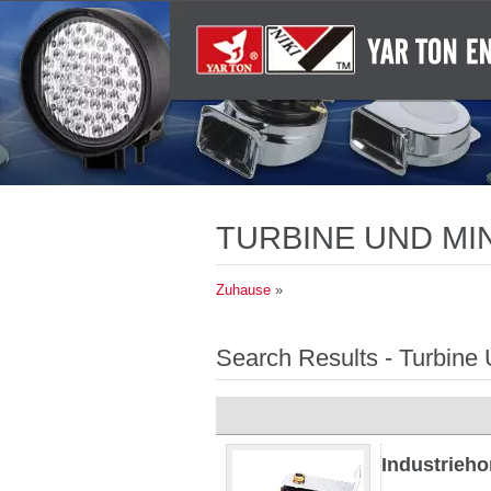
TURBINE UND MI
LED- UND SOLA
Zuhause
»
SICHERHEITSKO
Search Results - Turbine
Industrieho