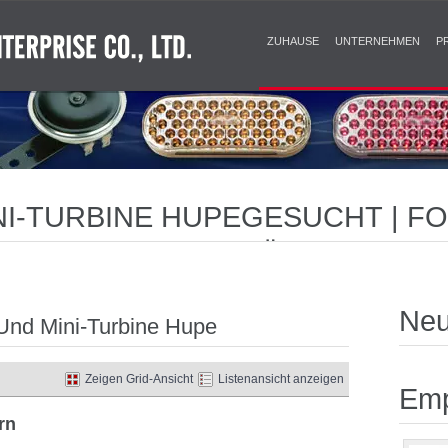
ZUHAUSE
UNTERNEHMEN
P
NI-TURBINE HUPEGESUCHT | F
RWARNLEUCHTEN FÜR OPTIMAL
NFORMITÄT
Neu
 Und Mini-Turbine Hupe
Zeigen Grid-Ansicht
Listenansicht anzeigen
Emp
rn