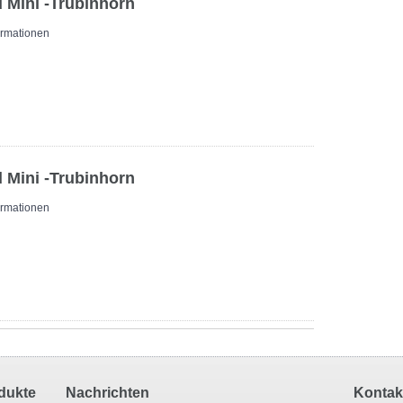
 Mini -Trubinhorn
ormationen
 Mini -Trubinhorn
ormationen
dukte
Nachrichten
Kontakt