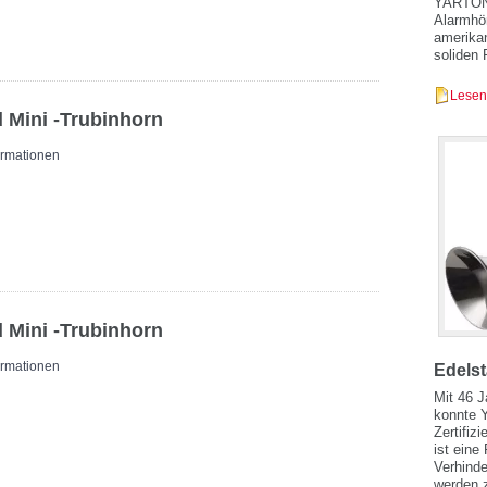
YARTON, 
Alarmhör
amerika
soliden 
Lesen
 Mini -Trubinhorn
ormationen
 Mini -Trubinhorn
ormationen
Edelst
Mit 46 J
konnte 
Zertifiz
ist eine
Verhinde
werden z