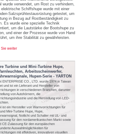
l wurde verwendet, um Rost zu verhindern,
 elektrische Schiffshupe wurde mit einer
nden-Salzsprühtestausrüstung getestet, um
stung in Bezug auf Rostbeständigkeit zu
. Es wurde eine spezielle Technik
tiert, um die Lautstärke der Bootshupe zu
en, und einer der Prozesse wurde von Hand
ührt, um ihre Stabilität zu gewährleisten.
 Sie weiter
re Turbine und Mini-Turbine Hupe,
rnleuchten, Arbeitsscheinwerfer,
ahrwarnsignale, Hupen-Serie - YARTON
 ENTERPRISE CO., LTD. wurde 1974 in Taiwan
t und ist ein Lieferant und Hersteller von
richtungen in verschiedenen Branchen, darunter
tellung von Autohörnern, die
richtungsindustrie und die Herstellung von LED-
chten.
ist ein Hersteller von Warnvorrichtungen für
 und Mini-Turbine Hupe, Hupe,
warnsignal, Notlicht und Schalter mit UL- und
assung für den nordamerikanischen Markt sowie
d CE-Zulassung für den europäischen
underte Auswahlmöglichkeiten für
ichtungen mit effektiven, innovativen visuellen