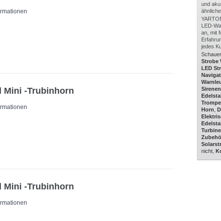
und aku
ormationen
ähnliche
YARTON 
LED-War
an, mit 
Erfahru
jedes Ku
Schauen
Strobe
LED St
Navigat
Warnle
 Mini -Trubinhorn
Sirene
Edelst
Trompe
ormationen
Horn
,
D
Elektri
Edelst
Turbine
Zubehö
Solars
nicht,
Ko
 Mini -Trubinhorn
ormationen