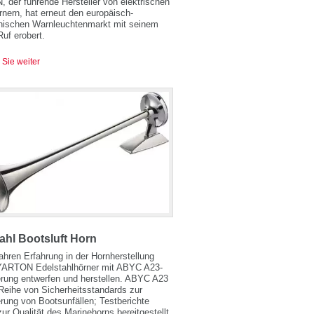
der führende Hersteller von elektrischen
nern, hat erneut den europäisch-
nischen Warnleuchtenmarkt mit seinem
Ruf erobert.
 Sie weiter
ahl Bootsluft Horn
ahren Erfahrung in der Hornherstellung
YARTON Edelstahlhörner mit ABYC A23-
ierung entwerfen und herstellen. ABYC A23
 Reihe von Sicherheitsstandards zur
rung von Bootsunfällen; Testberichte
ur Qualität des Marinehorns bereitgestellt.