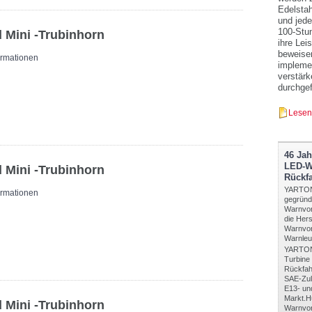
Edelstah
und jede
100-Stu
 Mini -Trubinhorn
ihre Lei
beweisen
ormationen
implemen
verstärk
durchgef
Lesen
46 Jah
LED-Wa
 Mini -Trubinhorn
Rückf
YARTON
ormationen
gegründe
Warnvor
die Hers
Warnvor
Warnleu
YARTON 
Turbine
Rückfahr
SAE-Zul
E13- un
Markt.H
 Mini -Trubinhorn
Warnvorr