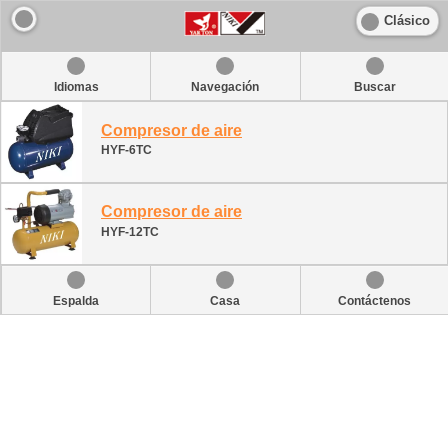
Clásico
Idiomas
Navegación
Buscar
Compresor de aire
HYF-6TC
Compresor de aire
HYF-12TC
Espalda
Casa
Contáctenos