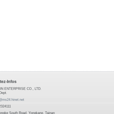
tez-Infos
N ENTERPRISE CO., LTD.
Dept.
@ms24.hinet.net
2324111
ongke South Road, Yongkang, Tainan