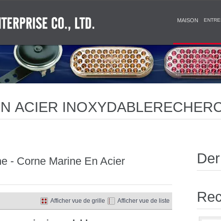
MAISON
ENTRE
N ACIER INOXYDABLERECHERC
VERTISSEMENT LED ET SOLAIR
RMITÉ OPTIMALE EN MATIÈRE
Der
e - Corne Marine En Acier
Rec
Afficher vue de grille
Afficher vue de liste