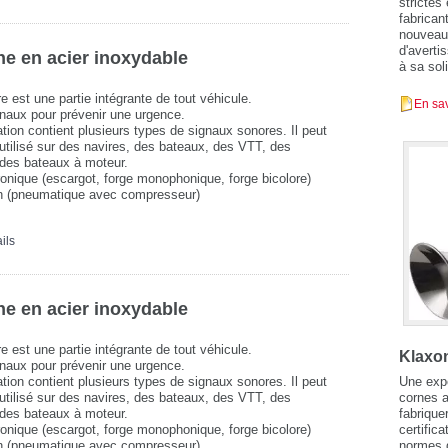
strictes
fabrican
nouveau
d'averti
e en acier inoxydable
à sa sol
e est une partie intégrante de tout véhicule.
En sav
gnaux pour prévenir une urgence.
ation contient plusieurs types de signaux sonores. Il peut
t utilisé sur des navires, des bateaux, des VTT, des
des bateaux à moteur.
ronique (escargot, forge monophonique, forge bicolore)
en (pneumatique avec compresseur)
ils
e en acier inoxydable
e est une partie intégrante de tout véhicule.
Klaxon
gnaux pour prévenir une urgence.
Une expé
ation contient plusieurs types de signaux sonores. Il peut
cornes 
t utilisé sur des navires, des bateaux, des VTT, des
fabrique
des bateaux à moteur.
certific
ronique (escargot, forge monophonique, forge bicolore)
normes d
en (pneumatique avec compresseur)