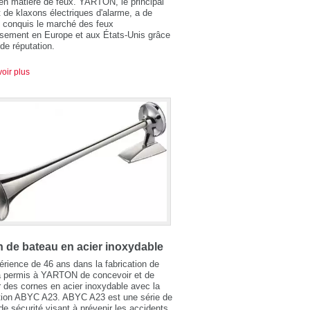
 en matière de feux. YARTON, le principal
t de klaxons électriques d'alarme, a de
 conquis le marché des feux
ssement en Europe et aux États-Unis grâce
ide réputation.
oir plus
 de bateau en acier inoxydable
rience de 46 ans dans la fabrication de
a permis à YARTON de concevoir et de
r des cornes en acier inoxydable avec la
ation ABYC A23. ABYC A23 est une série de
e sécurité visant à prévenir les accidents