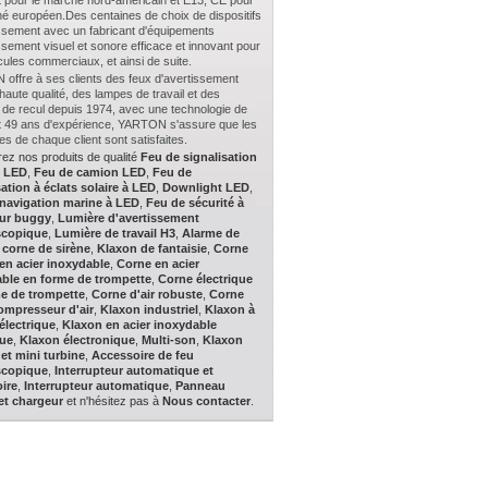
 pour le marché nord-américain et E13, CE pour
é européen.Des centaines de choix de dispositifs
issement avec un fabricant d'équipements
ssement visuel et sonore efficace et innovant pour
cules commerciaux, et ainsi de suite.
offre à ses clients des feux d'avertissement
aute qualité, des lampes de travail et des
 de recul depuis 1974, avec une technologie de
et 49 ans d'expérience, YARTON s'assure que les
 de chaque client sont satisfaites.
ez nos produits de qualité
Feu de signalisation
s LED
,
Feu de camion LED
,
Feu de
sation à éclats solaire à LED
,
Downlight LED
,
navigation marine à LED
,
Feu de sécurité à
ur buggy
,
Lumière d'avertissement
scopique
,
Lumière de travail H3
,
Alarme de
t corne de sirène
,
Klaxon de fantaisie
,
Corne
en acier inoxydable
,
Corne en acier
ble en forme de trompette
,
Corne électrique
e de trompette
,
Corne d'air robuste
,
Corne
ompresseur d'air
,
Klaxon industriel
,
Klaxon à
électrique
,
Klaxon en acier inoxydable
que
,
Klaxon électronique
,
Multi-son
,
Klaxon
 et mini turbine
,
Accessoire de feu
scopique
,
Interrupteur automatique et
ire
,
Interrupteur automatique
,
Panneau
 et chargeur
et n'hésitez pas à
Nous contacter
.