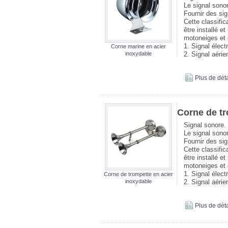
Le signal sonor
Fournir des si
Cette classific
être installé e
motoneiges et 
1. Signal élect
Corne marine en acier
2. Signal aéri
inoxydable
Plus de déta
Corne de tr
Signal sonore.
Le signal sonor
Fournir des si
Cette classific
être installé e
motoneiges et 
1. Signal élect
Corne de trompette en acier
inoxydable
2. Signal aéri
Plus de déta