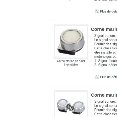
Plus de déta
Corne marin
Signal sonore.
Le signal sonor
Fournir des si
Cette classific
être installé e
motoneiges et 
1. Signal élect
Corne marine en acier
inoxydable
2. Signal aéri
Plus de déta
Corne marin
Signal sonore.
Le signal sonor
Fournir des si
Cette classific