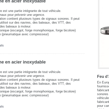
e en acier inoxydable
e est une partie intégrante de tout véhicule.
gnaux pour prévenir une urgence.
ation contient plusieurs types de signaux sonores. Il peut
t utilisé sur des navires, des bateaux, des VTT, des
des bateaux à moteur.
ronique (escargot, forge monophonique, forge bicolore)
en (pneumatique avec compresseur)
ils
e en acier inoxydable
e est une partie intégrante de tout véhicule.
gnaux pour prévenir une urgence.
Feu d'
ation contient plusieurs types de signaux sonores. Il peut
En Europ
t utilisé sur des navires, des bateaux, des VTT, des
fourniss
des bateaux à moteur.
fabrican
ronique (escargot, forge monophonique, forge bicolore)
sonores 
en (pneumatique avec compresseur)
véhicul
fabrican
pour cam
ils