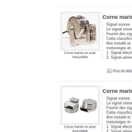
Corne marin
Signal sonore.
Le signal sonor
Fournir des si
Cette classific
être installé e
motoneiges et 
1. Signal élect
Corne marine en acier
inoxydable
2. Signal aéri
Plus de déta
Corne marin
Signal sonore.
Le signal sonor
Fournir des si
Cette classific
être installé e
motoneiges et 
1. Signal élect
Corne marine en acier
inoxydable
2. Signal aéri