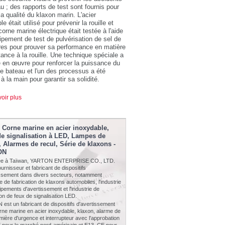
u ; des rapports de test sont fournis pour
la qualité du klaxon marin. L'acier
e était utilisé pour prévenir la rouille et
orne marine électrique était testée à l'aide
ipement de test de pulvérisation de sel de
es pour prouver sa performance en matière
tance à la rouille. Une technique spéciale a
 en œuvre pour renforcer la puissance du
e bateau et l'un des processus a été
 à la main pour garantir sa solidité.
oir plus
 Corne marine en acier inoxydable,
e signalisation à LED, Lampes de
l, Alarmes de recul, Série de klaxons -
ON
tée à Taïwan, YARTON ENTERPRISE CO., LTD.
ournisseur et fabricant de dispositifs
issement dans divers secteurs, notamment
rie de fabrication de klaxons automobiles, l'industrie
pements d'avertissement et l'industrie de
ion de feux de signalisation LED.
st un fabricant de dispositifs d'avertissement
ne marine en acier inoxydable, klaxon, alarme de
umière d'urgence et interrupteur avec l'approbation