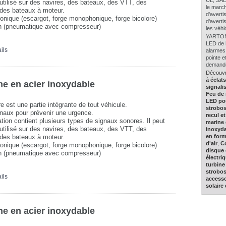
UL, SAE
t utilisé sur des navires, des bateaux, des VTT, des
le march
des bateaux à moteur.
d'avert
ronique (escargot, forge monophonique, forge bicolore)
d'averti
en (pneumatique avec compresseur)
les véhi
YARTON 
LED de h
ils
alarmes
pointe 
demandes
Découvr
à éclat
e en acier inoxydable
signali
Feu de 
LED po
e est une partie intégrante de tout véhicule.
strobo
gnaux pour prévenir une urgence.
recul e
ation contient plusieurs types de signaux sonores. Il peut
marine 
t utilisé sur des navires, des bateaux, des VTT, des
inoxyda
des bateaux à moteur.
en form
d'air
,
C
ronique (escargot, forge monophonique, forge bicolore)
disque 
en (pneumatique avec compresseur)
électri
turbine
strobo
ils
accesso
solaire
e en acier inoxydable