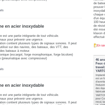
de batea
prouver 
ils
inoxydabl
chaque c
d'un équ
100 heur
de résis
e en acier inoxydable
été mise
klaxon d
e est une partie intégrante de tout véhicule.
effectué
gnaux pour prévenir une urgence.
ation contient plusieurs types de signaux sonores. Il peut
En sav
t utilisé sur des navires, des bateaux, des VTT, des
des bateaux à moteur.
ronique (escargot, forge monophonique, forge bicolore)
en (pneumatique avec compresseur)
46 ans
Feux d
travai
ils
YART
Implan
est un f
d'avert
e en acier inoxydable
l'indust
des équi
fabricat
e est une partie intégrante de tout véhicule.
YARTON e
gnaux pour prévenir une urgence.
pour Cor
recul, l
ation contient plusieurs types de signaux sonores. Il peut