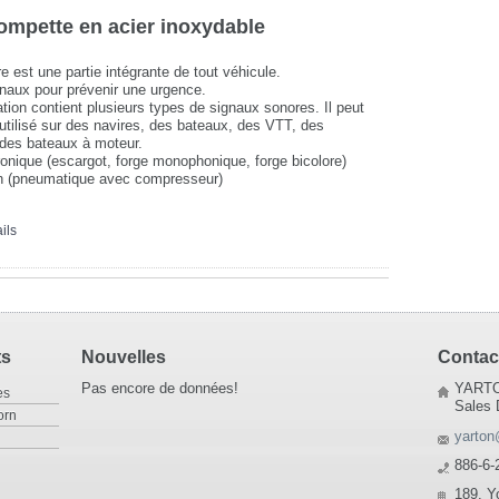
ompette en acier inoxydable
e est une partie intégrante de tout véhicule.
gnaux pour prévenir une urgence.
ation contient plusieurs types de signaux sonores. Il peut
t utilisé sur des navires, des bateaux, des VTT, des
des bateaux à moteur.
ronique (escargot, forge monophonique, forge bicolore)
en (pneumatique avec compresseur)
ils
ts
Nouvelles
Contac
Pas encore de données!
YARTO
es
Sales 
orn
yarton
886-6-
189, Y