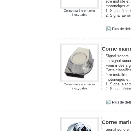
être installé e
motoneiges et 
1. Signal élect
Corne marine en acier
inoxydable
2. Signal aéri
Plus de déta
Corne marin
Signal sonore.
Le signal sonor
Fournir des si
Cette classific
être installé e
motoneiges et 
1. Signal élect
Corne marine en acier
inoxydable
2. Signal aéri
Plus de déta
Corne marin
Signal sonore.