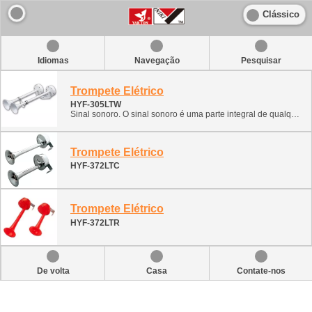
Clássico
Idiomas
Navegação
Pesquisar
Trompete Elétrico
HYF-305LTW
Sinal sonoro. O sinal sonoro é uma parte integral de qualquer veículo. Forneça sinais para prevenir uma emergência. Esta classificação contém vários tipos de sinais sonoros. Pode ser instalado e utilizado em navios, barcos, ATVs, motos de neve e lanchas. 1. Sinal eletrônico (caracol, forjamento monofônico, forjamento bicolor) 2. Sinal de ar (pneumático com compressor)
Trompete Elétrico
HYF-372LTC
Trompete Elétrico
HYF-372LTR
De volta
Casa
Contate-nos