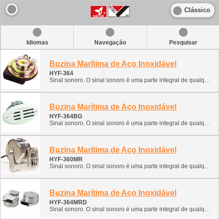
Clássico
Idiomas
Navegação
Pesquisar
Buzina Marítima de Aço Inoxidável
HYF-364
Sinal sonoro. O sinal sonoro é uma parte integral de qualquer veículo. Forneça sinais para prevenir uma emergência. Esta classificação contém vários tipos de sinais sonoros. Pode ser instalado e utilizado em navios, barcos, ATVs, motos de neve e lanchas. 1. Sinal eletrônico (caracol, forjamento monofônico, forjamento bicolor) 2. Sinal de ar (pneumático com compressor)
Buzina Marítima de Aço Inoxidável
HYF-364BG
Sinal sonoro. O sinal sonoro é uma parte integral de qualquer veículo. Forneça sinais para prevenir uma emergência. Esta classificação contém vários tipos de sinais sonoros. Pode ser instalado e utilizado em navios, barcos, ATVs, motos de neve e lanchas. 1. Sinal eletrônico (caracol, forjamento monofônico, forjamento bicolor) 2. Sinal de ar (pneumático com compressor)
Buzina Marítima de Aço Inoxidável
HYF-360MR
Sinal sonoro. O sinal sonoro é uma parte integral de qualquer veículo. Forneça sinais para prevenir uma emergência. Esta classificação contém vários tipos de sinais sonoros. Pode ser instalado e utilizado em navios, barcos, ATVs, motos de neve e lanchas. 1. Sinal eletrônico (caracol, forjamento monofônico, forjamento bicolor) 2. Sinal de ar (pneumático com compressor)
Buzina Marítima de Aço Inoxidável
HYF-364MRD
Sinal sonoro. O sinal sonoro é uma parte integral de qualquer veículo. Forneça sinais para prevenir uma emergência. Esta classificação contém vários tipos de sinais sonoros. Pode ser instalado e utilizado em navios, barcos, ATVs, motos de neve e lanchas. 1. Sinal eletrônico (caracol, forjamento monofônico, forjamento bicolor) 2. Sinal de ar (pneumático com compressor)