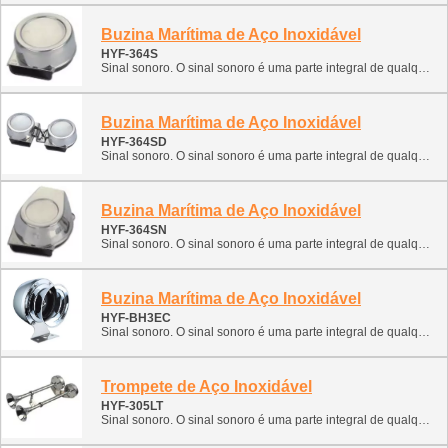
Buzina Marítima de Aço Inoxidável
HYF-364S
Sinal sonoro. O sinal sonoro é uma parte integral de qualquer veículo. Forneça sinais para prevenir uma emergência. Esta classificação contém vários tipos de sinais sonoros. Pode ser instalado e utilizado em navios, barcos, ATVs, motos de neve e lanchas. 1. Sinal eletrônico (caracol, forjamento monofônico, forjamento bicolor) 2. Sinal de ar (pneumático com compressor)
Buzina Marítima de Aço Inoxidável
HYF-364SD
Sinal sonoro. O sinal sonoro é uma parte integral de qualquer veículo. Forneça sinais para prevenir uma emergência. Esta classificação contém vários tipos de sinais sonoros. Pode ser instalado e utilizado em navios, barcos, ATVs, motos de neve e lanchas. 1. Sinal eletrônico (caracol, forjamento monofônico, forjamento bicolor) 2. Sinal de ar (pneumático com compressor)
Buzina Marítima de Aço Inoxidável
HYF-364SN
Sinal sonoro. O sinal sonoro é uma parte integral de qualquer veículo. Forneça sinais para prevenir uma emergência. Esta classificação contém vários tipos de sinais sonoros. Pode ser instalado e utilizado em navios, barcos, ATVs, motos de neve e lanchas. 1. Sinal eletrônico (caracol, forjamento monofônico, forjamento bicolor) 2. Sinal de ar (pneumático com compressor)
Buzina Marítima de Aço Inoxidável
HYF-BH3EC
Sinal sonoro. O sinal sonoro é uma parte integral de qualquer veículo. Forneça sinais para prevenir uma emergência. Esta classificação contém vários tipos de sinais sonoros. Pode ser instalado e utilizado em navios, barcos, ATVs, motos de neve e lanchas. 1. Sinal eletrônico (caracol, forjamento monofônico, forjamento bicolor) 2. Sinal de ar (pneumático com compressor)
Trompete de Aço Inoxidável
HYF-305LT
Sinal sonoro. O sinal sonoro é uma parte integral de qualquer veículo. Forneça sinais para prevenir uma emergência. Esta classificação contém vários tipos de sinais sonoros. Pode ser instalado e utilizado em navios, barcos, ATVs, motos de neve e lanchas. 1. Sinal eletrônico (caracol, forjamento monofônico, forjamento bicolor) 2. Sinal de ar (pneumático com compressor)