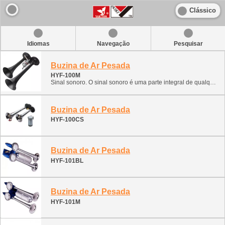
Clássico
Idiomas
Navegação
Pesquisar
Buzina de Ar Pesada
HYF-100M
Sinal sonoro. O sinal sonoro é uma parte integral de qualquer veículo. Forneça sinais para prevenir uma emergência. Esta classificação contém vários tipos de sinais sonoros. Pode ser instalado e utilizado em navios, barcos, ATVs, motos de neve e lanchas. 1. Sinal eletrônico (caracol, forjamento monofônico, forjamento bicolor) 2. Sinal de ar (pneumático com compressor)
Buzina de Ar Pesada
HYF-100CS
Buzina de Ar Pesada
HYF-101BL
Buzina de Ar Pesada
HYF-101M