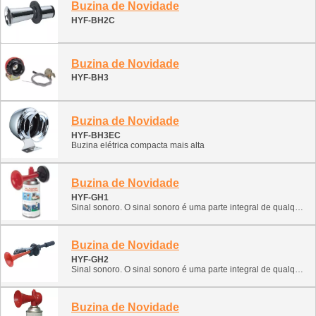
Buzina de Novidade
HYF-BH2C
Buzina de Novidade
HYF-BH3
Buzina de Novidade
HYF-BH3EC
Buzina elétrica compacta mais alta
Buzina de Novidade
HYF-GH1
Sinal sonoro. O sinal sonoro é uma parte integral de qualquer veículo. Forneça sinais para prevenir uma emergência. Esta classificação contém vários tipos de sinais sonoros. Pode ser instalado e utilizado em navios, barcos, ATVs, motos de neve e lanchas. 1. Sinal eletrônico (caracol, forjamento monofônico, forjamento bicolor) 2. Sinal de ar (pneumático com compressor) 3. Forjamento a ar (cilindro de gás comprimido)
Buzina de Novidade
HYF-GH2
Sinal sonoro. O sinal sonoro é uma parte integral de qualquer veículo. Forneça sinais para prevenir uma emergência. Esta classificação contém vários tipos de sinais sonoros. Pode ser instalado e utilizado em navios, barcos, ATVs, motos de neve e lanchas. 1. Sinal eletrônico (caracol, forjamento monofônico, forjamento bicolor) 2. Sinal de ar (pneumático com compressor) 3. Forjamento a ar (cilindro de gás comprimido)
Buzina de Novidade