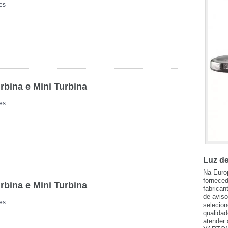
es
rbina e Mini Turbina
es
Luz d
Na Euro
fornece
rbina e Mini Turbina
fabrican
de aviso
es
selecio
qualidad
atender 