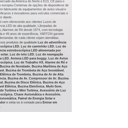
mercado da América do Norte e E13, CE para o
 europeu.Centenas de opções de dispositivos de
om fabricante de equipamentos de aviso visual e
eficazes e inovadores para veículos comerciais e
r diante.
vem oferecendo aos clientes Luzes de
ncia LED de alta qualidade, Lâmpadas de
o, Alarmes de Ré desde 1974, com tecnologia
a e 49 anos de experiência, YARTON garante
demandas de cada cliente sejam atendidas.
ssos produtos de qualidade
Luz de advertência
oscópica LED
,
Luz de caminhão LED
,
Luz de
ncia estroboscópica LED alimentada por
 solar
,
Luz de teto LED
,
Luz de navegação
ma LED
,
Antena LED para buggy
,
Luz de Aviso
oscópica
,
Luz de Trabalho H3
,
Alarme de Ré e
Buzina de Novidade
,
Buzina Marítima de Aço
vel
,
Buzina de Trombeta de Aço Inoxidável
,
Elétrica de Trombeta
,
Buzina de Ar de Alta
ncia
,
Buzina de Ar
,
Compressor de Ar
,
Buzina
al
,
Buzina de Disco Elétrica
,
Buzina de Aço
vel Elétrica
,
Buzina Eletrônica
,
Multi-Som
,
de Turbina e Mini Turbina
,
Acessório de Luz
oscópica
,
Chave Automática e Acessório
,
Automática
,
Painel de Energia Solar e
ador
e sinta-se à vontade para
Entrar em
o
.