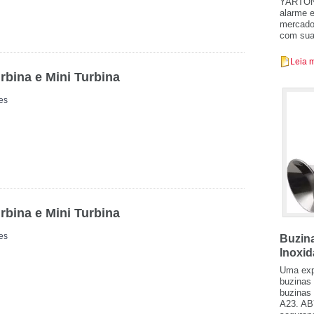
YARTON, 
alarme e
mercado
com sua 
Leia 
rbina e Mini Turbina
es
rbina e Mini Turbina
es
Buzin
Inoxid
Uma exp
buzinas 
buzinas
A23. AB