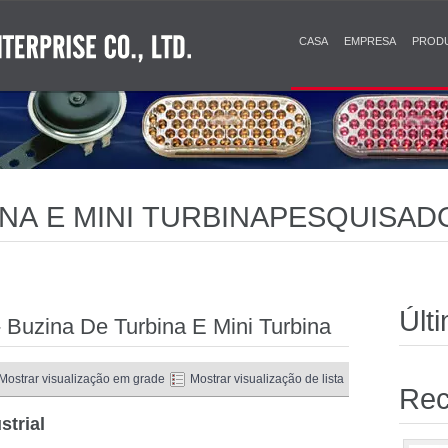
CASA
EMPRESA
PROD
NA E MINI TURBINAPESQUISADO
D E SOLARES AVANÇADAS PAR
DE SEGURANÇA IDEAL
Últ
 Buzina De Turbina E Mini Turbina
Mostrar visualização em grade
Mostrar visualização de lista
Re
strial