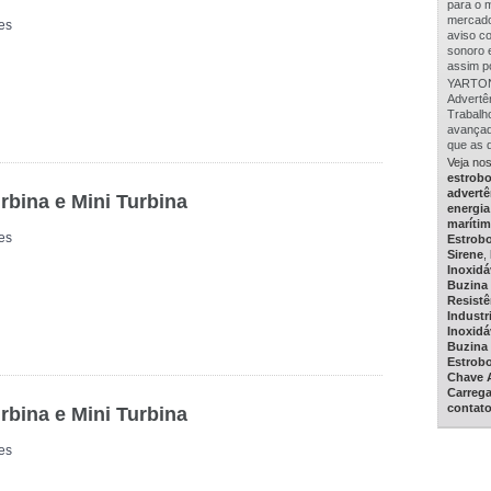
para o 
mercado
es
aviso c
sonoro 
assim po
YARTON 
Advertê
Trabalh
avançad
que as 
Veja no
estrob
advertê
rbina e Mini Turbina
energia
maríti
es
Estrob
Sirene
,
Inoxidá
Buzina 
Resistê
Industri
Inoxidá
Buzina 
Estrob
Chave 
Carreg
contat
rbina e Mini Turbina
es