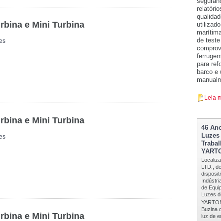
seguranç
relatóri
qualidad
rbina e Mini Turbina
utilizad
marítima
de teste
es
comprov
ferruge
para ref
barco e
manualme
Leia 
rbina e Mini Turbina
46 Ano
Luzes
es
Trabal
YART
Locali
LTD., d
disposit
Indústri
de Equi
Luzes d
YARTON 
Buzina d
rbina e Mini Turbina
luz de 