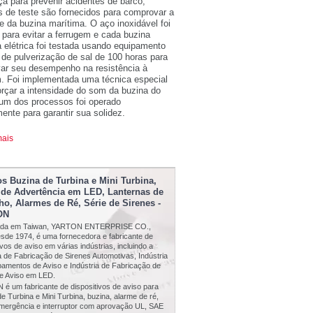
a para prevenir acidentes de barco;
os de teste são fornecidos para comprovar a
e da buzina marítima. O aço inoxidável foi
o para evitar a ferrugem e cada buzina
 elétrica foi testada usando equipamento
 de pulverização de sal de 100 horas para
ar seu desempenho na resistência à
m. Foi implementada uma técnica especial
orçar a intensidade do som da buzina do
 um dos processos foi operado
nte para garantir sua solidez.
mais
s Buzina de Turbina e Mini Turbina,
 de Advertência em LED, Lanternas de
ho, Alarmes de Ré, Série de Sirenes -
ON
zada em Taiwan, YARTON ENTERPRISE CO.,
esde 1974, é uma fornecedora e fabricante de
ivos de aviso em várias indústrias, incluindo a
a de Fabricação de Sirenes Automotivas, Indústria
pamentos de Aviso e Indústria de Fabricação de
e Aviso em LED.
é um fabricante de dispositivos de aviso para
e Turbina e Mini Turbina, buzina, alarme de ré,
emergência e interruptor com aprovação UL, SAE