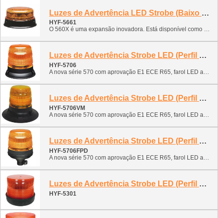
Luzes de Advertência LED Strobe (Baixo Perfil)
HYF-5661
O 560X é uma expansão inovadora. Está disponível como uma variante rotativa ou piscante. A iluminação dividida piscante no 560X torna-o especialmente eficaz em fornecer uma função de aviso. E o LED não tem substituição e não possui peças desgastáveis. O farol possui uma longa vida útil. A adaptação ideal às suas áreas de aplicação é garantida pela ECE 65R e atende à classe 1 SAE J845. A nova série 560 atende ao E1 ECE R65, farol LED adequado para um grande número de veículos, desde carros e vans, caminhões pesados, veículos utilitários, caminhões de lixo e reciclagem, varredores de rua, agrícolas, até escavadeiras.
Luzes de Advertência Strobe LED (Perfil Médio)
HYF-5706
A nova série 570 com aprovação E1 ECE R65, farol LED adequado para um grande número de veículos, desde carros até vans, caminhões pesados, veículos utilitários, caminhões de lixo e reciclagem, varredores de rua, agrícolas, até escavadeiras.
Luzes de Advertência Strobe LED (Perfil Médio)
HYF-5706VM
A nova série 570 com aprovação E1 ECE R65, farol LED adequado para um grande número de veículos, desde carros até vans, caminhões pesados, veículos utilitários, caminhões de lixo e reciclagem, varredores de rua, agrícolas, até escavadeiras.
Luzes de Advertência Strobe LED (Perfil Médio)
HYF-5706FPD
A nova série 570 com aprovação E1 ECE R65, farol LED adequado para um grande número de veículos, desde carros até vans, caminhões pesados, veículos utilitários, caminhões de lixo e reciclagem, varredores de rua, agrícolas, até escavadeiras.
Luzes de Advertência Strobe LED (Perfil Médio)
HYF-5301