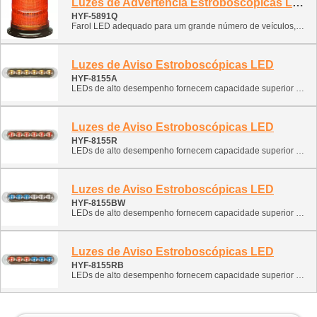
Luzes de Advertência Estroboscópicas LED (Perfil Alto)
HYF-5891Q
Farol LED adequado para um grande número de veículos, desde carros e vans, caminhões pesados, veículos utilitários, caminhões de lixo e reciclagem, varredores de rua, agrícolas, até escavadeiras.
Luzes de Aviso Estroboscópicas LED
HYF-8155A
LEDs de alto desempenho fornecem capacidade superior de aviso auxiliar para veículos de primeiros socorros e caminhões de trabalho.
Luzes de Aviso Estroboscópicas LED
HYF-8155R
LEDs de alto desempenho fornecem capacidade superior de aviso auxiliar para veículos de primeiros socorros e caminhões de trabalho.
Luzes de Aviso Estroboscópicas LED
HYF-8155BW
LEDs de alto desempenho fornecem capacidade superior de aviso auxiliar para veículos de primeiros socorros e caminhões de trabalho.
Luzes de Aviso Estroboscópicas LED
HYF-8155RB
LEDs de alto desempenho fornecem capacidade superior de aviso auxiliar para veículos de primeiros socorros e caminhões de trabalho.