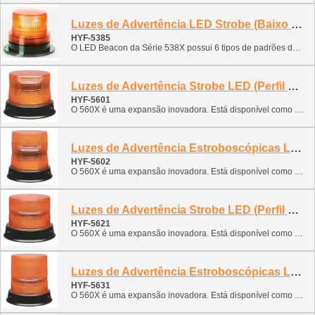
Luzes de Advertência LED Strobe (Baixo Perfil)
HYF-5385
O LED Beacon da Série 538X possui 6 tipos de padrões de flash, produzindo um sinal de aviso ideal para aplicações industriais. A longa vida útil livre de manutenção da tecnologia LED torna esta uma solução de substituição perfeita para os beacons estroboscópicos existentes. Esta luz econômica possui uma faixa de operação de tensão de 12-80VDC e AC, o que também a torna ideal para uso em veículos e equipamentos alimentados eletricamente.
Luzes de Advertência Strobe LED (Perfil Médio)
HYF-5601
O 560X é uma expansão inovadora. Está disponível como uma variante rotativa ou piscante. E o LED não tem substituição e não possui peças desgastáveis. O farol possui uma longa vida útil.
Luzes de Advertência Estroboscópicas LED (Perfil Alto)
HYF-5602
O 560X é uma expansão inovadora. Está disponível como uma variante rotativa ou piscante. E o LED não tem substituição e não possui peças desgastáveis. O farol possui uma longa vida útil.
Luzes de Advertência Strobe LED (Perfil Médio)
HYF-5621
O 560X é uma expansão inovadora. Está disponível como uma variante rotativa ou piscante. E o LED não tem substituição e não possui peças desgastáveis. O farol possui uma longa vida útil.
Luzes de Advertência Estroboscópicas LED (Perfil Alto)
HYF-5631
O 560X é uma expansão inovadora. Está disponível como uma variante rotativa ou piscante. E o LED não tem substituição e não possui peças desgastáveis. O farol possui uma longa vida útil.