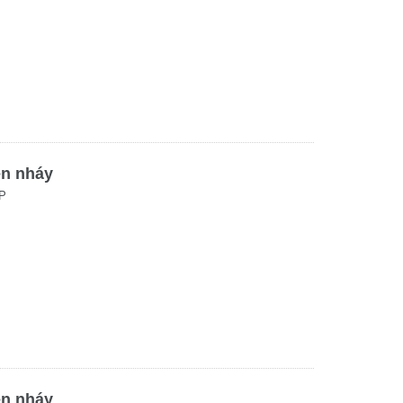
èn nháy
P
èn nháy