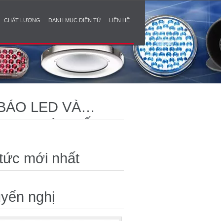
CHẤT LƯỢNG
DANH MỤC ĐIỆN TỬ
LIÊN HỆ
BÁO LED VÀ
 AN TOÀN TỐI ƯU
 tức mới nhất
yến nghị