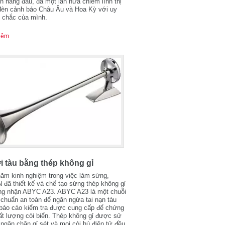
n hàng đầu, đã một lần nữa chiếm lĩnh thị
đèn cảnh báo Châu Âu và Hoa Kỳ với uy
g chắc của mình.
hêm
i tàu bằng thép không gỉ
năm kinh nghiệm trong việc làm sừng,
đã thiết kế và chế tạo sừng thép không gỉ
ng nhận ABYC A23. ABYC A23 là một chuỗi
 chuẩn an toàn để ngăn ngừa tai nạn tàu
 báo cáo kiểm tra được cung cấp để chứng
ất lượng còi biển. Thép không gỉ được sử
ngăn chặn gỉ sét và mọi còi hú điện tử đều