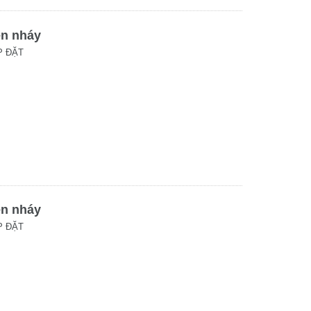
èn nháy
P ĐẶT
èn nháy
P ĐẶT