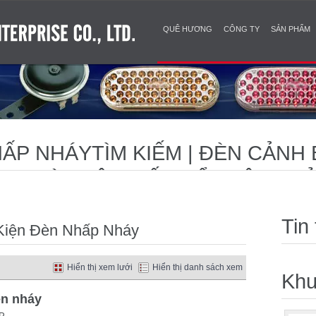
QUÊ HƯƠNG
CÔNG TY
SẢN PHẨM
ẤP NHÁYTÌM KIẾM | ĐÈN CẢNH 
 TRỜI TIÊN TIẾN ĐỂ TUÂN THỦ
Tin
 Kiện Đèn Nhấp Nháy
Hiển thị xem lưới
Hiển thị danh sách xem
Khu
èn nháy