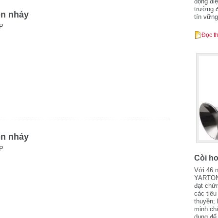
động điệ
trường 
èn nháy
tín vữn
P
Đọc t
èn nháy
P
Còi hơ
Với 46 
YARTON 
đạt chứ
các tiêu
thuyền;
minh ch
dụng để 