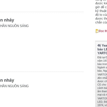
được kiể
giờ để 
kỹ thuật
độ to củ
được th
èn nháy
chắn củ
PHẦN NGUỒN SÁNG
Đọc t
46 Yea
báo LE
YART
Đặt tại
năm 1974
báo tro
Ngành sả
báo, Ng
YARTON 
đèn nhấp
èn nháy
được ch
CE cho t
PHẦN NGUỒN SÁNG
cảnh báo
âm than
mại và 
YARTON
LED, Đè
1974, vớ