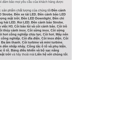
đảm bảo mọi yêu cầu của khách hàng được
.
 sản phẩm chất lượng của chúng tôi
Đèn cảnh
D Strobe
,
Đèn xe tải LED
,
Đèn cảnh báo LED
ợng mặt trời
,
Đèn LED Downlight
,
Đèn chỉ
ng hải LED
,
Roi LED
,
Đèn cảnh báo Strobe
,
 việc H3
,
Còi báo lùi và còi cảnh báo
,
Còi trò
òi thủy cảnh inox
,
Còi sừng inox
,
Còi sừng
òi hơi công nghiệp chịu lực
,
Còi hơi
,
Máy nén
 công nghiệp
,
Còi đĩa điện
,
Còi inox điện
,
Còi
,
Đa âm thanh
,
Còi turbine và mini turbine
,
ện đèn nhấp nháy
,
Công tắc ô tô và phụ kiện
,
c ô tô
,
Bảng điều khiển và bộ sạc năng
ặt trời
và hãy thoải mái
Liên hệ với chúng tôi
.