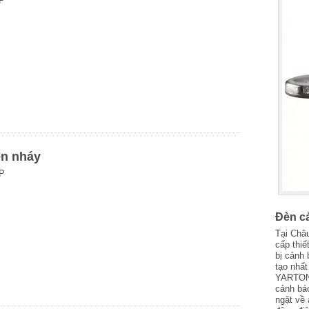
P
èn nháy
P
Đèn c
Tại Châ
cấp thiế
bị cảnh 
tạo nhấ
YARTON 
cảnh bá
ngặt về