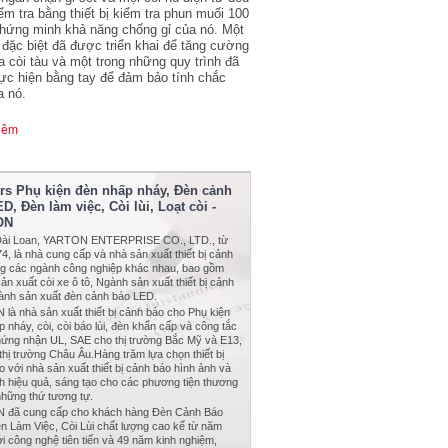
m tra bằng thiết bị kiểm tra phun muối 100
chứng minh khả năng chống gỉ của nó. Một
 đặc biệt đã được triển khai để tăng cường
a còi tàu và một trong những quy trình đã
ực hiện bằng tay để đảm bảo tính chắc
a nó.
hêm
rs Phụ kiện đèn nhấp nháy, Đèn cảnh
D, Đèn làm việc, Còi lùi, Loạt còi -
ON
 Đài Loan, YARTON ENTERPRISE CO., LTD., từ
, là nhà cung cấp và nhà sản xuất thiết bị cảnh
ng các ngành công nghiệp khác nhau, bao gồm
n xuất còi xe ô tô, Ngành sản xuất thiết bị cảnh
ành sản xuất đèn cảnh báo LED.
là nhà sản xuất thiết bị cảnh báo cho Phụ kiện
 nháy, còi, còi báo lùi, đèn khẩn cấp và công tắc
ứng nhận UL, SAE cho thị trường Bắc Mỹ và E13,
hị trường Châu Âu.Hàng trăm lựa chọn thiết bị
 với nhà sản xuất thiết bị cảnh báo hình ảnh và
h hiệu quả, sáng tạo cho các phương tiện thương
những thứ tương tự.
 đã cung cấp cho khách hàng Đèn Cảnh Báo
n Làm Việc, Còi Lùi chất lượng cao kể từ năm
i công nghệ tiên tiến và 49 năm kinh nghiệm,