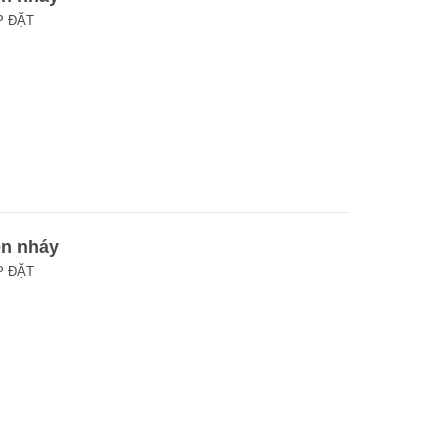
P ĐẶT
èn nháy
P ĐẶT