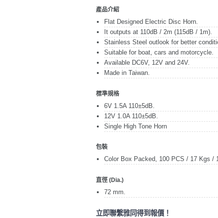
產品介紹
Flat Designed Electric Disc Horn.
It outputs at 110dB / 2m (115dB / 1m).
Stainless Steel outlook for better conditi
Suitable for boat, cars and motorcycle.
Available DC6V, 12V and 24V.
Made in Taiwan.
標準規格
6V 1.5A 110±5dB.
12V 1.0A 110±5dB.
Single High Tone Horn
包裝
Color Box Packed, 100 PCS / 17 Kgs / 1
直徑 (Dia.)
72 mm.
立即聯繫雅同得到報價！