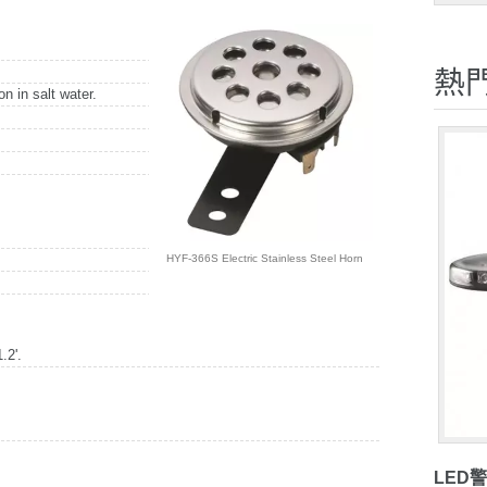
熱
on in salt water.
HYF-366S Electric Stainless Steel Horn
.2'.
LED