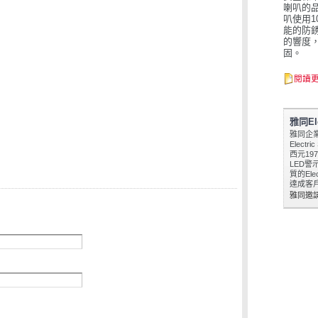
喇叭的
叭使用1
能的防
的響度
固。
閱讀
雅同Ele
雅同企
Electr
西元19
LED警
質的Elec
達成客
雅同邀