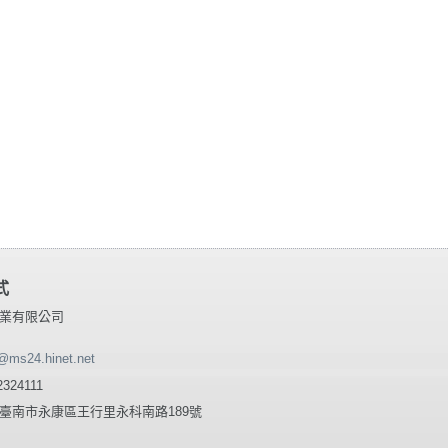
式
業有限公司
@ms24.hinet.net
2324111
41 臺南市永康區王行里永科南路189號