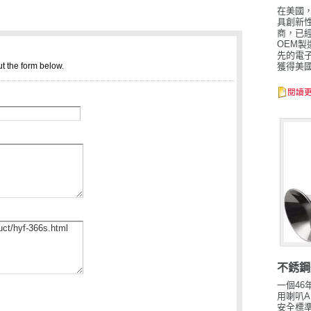
在美國
具創新
商，已經
OEM製
先的電
獲得美
閱讀
不銹鋼
一個46
用喇叭A
安全標