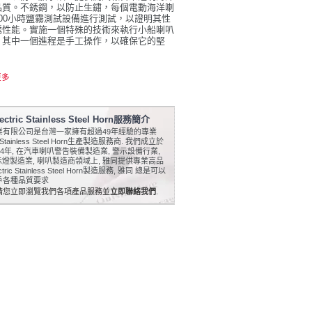
品質。不銹鋼，以防止生鏽，每個電動海洋喇
00小時鹽霧測試設備進行測試，以證明其性
銹性能。實施一個特殊的技術來執行小船喇叭
，其中一個進程是手工操作，以確保它的堅
更多
ctric Stainless Steel Horn服務簡介
業有限公司是台灣一家擁有超過49年經驗的專業
ic Stainless Steel Horn生產製造服務商. 我們成立於
74年, 在汽車喇叭警告裝備製造業, 警示設備行業,
示燈製造業, 喇叭製造商領域上, 雅同提供專業高品
tric Stainless Steel Horn製造服務, 雅同 總是可以
戶各種品質要求
請您立即瀏覽我們各項產品服務並
立即聯絡我們
.