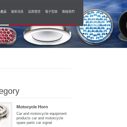
產品
最新消息
品質管控
電子型錄
聯絡我們
egory
Motocycle Horn
Car and motorcycle equipment
products car and motorcycle
spare parts car signal