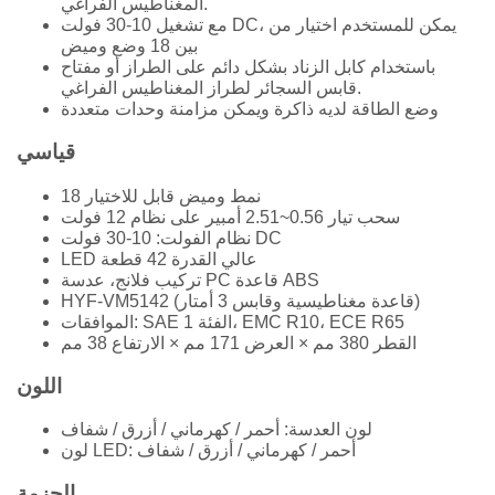
المغناطيس الفراغي.
مع تشغيل 10-30 فولت DC، يمكن للمستخدم اختيار من
بين 18 وضع وميض
باستخدام كابل الزناد بشكل دائم على الطراز أو مفتاح
قابس السجائر لطراز المغناطيس الفراغي.
وضع الطاقة لديه ذاكرة ويمكن مزامنة وحدات متعددة
قياسي
18 نمط وميض قابل للاختيار
سحب تيار 0.56~2.51 أمبير على نظام 12 فولت
نظام الفولت: 10-30 فولت DC
LED عالي القدرة 42 قطعة
تركيب فلانج، عدسة PC قاعدة ABS
HYF-VM5142 (قاعدة مغناطيسية وقابس 3 أمتار)
الموافقات: SAE الفئة 1، EMC R10، ECE R65
القطر 380 مم × العرض 171 مم × الارتفاع 38 مم
اللون
لون العدسة: أحمر / كهرماني / أزرق / شفاف
لون LED: أحمر / كهرماني / أزرق / شفاف
الحزمة