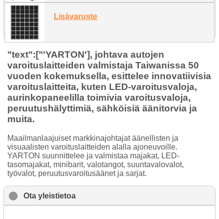
Lisävaruste
"text":["'YARTON'], johtava autojen
varoituslaitteiden valmistaja Taiwanissa 50
vuoden kokemuksella, esittelee innovatiivisia
varoituslaitteita, kuten LED-varoitusvaloja,
aurinkopaneelilla toimivia varoitusvaloja,
peruutushälyttimiä, sähköisiä äänitorvia ja
muita.
Maailmanlaajuiset markkinajohtajat äänellisten ja
visuaalisten varoituslaitteiden alalla ajoneuvoille.
YARTON suunnittelee ja valmistaa majakat, LED-
tasomajakat, minibarit, valotangot, suuntavalovalot,
työvalot, peruutusvaroitusäänet ja sarjat.
Ota yleistietoa