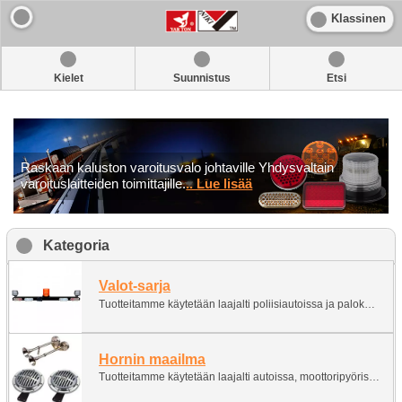
Klassinen
Kielet
Suunnistus
Etsi
Raskaan kaluston varoitusvalo johtaville Yhdysvaltain
varoituslaitteiden toimittajille.
.. Lue lisää
Kategoria
Valot-sarja
Tuotteitamme käytetään laajalti poliisiautoissa ja palokunnissa, kuorma-autoissa, kaivosajoneuvot, rakennus- ja maatalousajoneuvot, haarukkatrukit, muu valaistus.
Hornin maailma
Tuotteitamme käytetään laajalti autoissa, moottoripyörissä, poliisiautoissa ja palokunnissa, Kuorma-autoissa, kouluautoissa, kaivoskoneissa ja maatalousajoneuvoissa, laivoissa, Trukeissa, junissa ja muissa hälyytys- ja torvituotteissa.