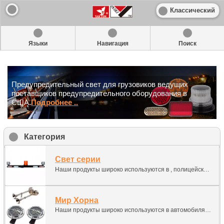
Классический
Языки
Навигация
Поиск
Предупредительный свет для грузовиков ведущих
поставщиков предупредительного оборудования в
США.
Подробнее ..
Категория
Свет серии
Наши продукты широко используются в , полицейских машинах и пожарных машинах, грузовиках, Горнодобывающие транспортные средства, строительные и сельскохозяйственные транспортные средства, погрузчики, другое освещение.
Мир Хорна
Наши продукты широко используются в автомобилях, мотоциклах, полицейских машинах и пожарных машинах, грузовиках, школьных автобусах, горнодобывающих транспортных средствах и сельскохозяйственных транспортных средствах, морских судах, погрузчиках, поездах и других сигналах и рогах.