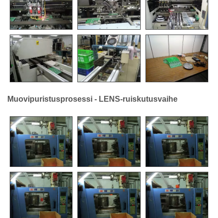
Muovipuristusprosessi - LENS-ruiskutusvaihe