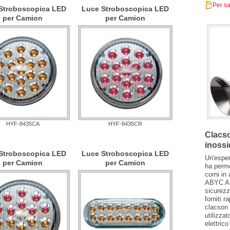
Per sa
Stroboscopica LED
Luce Stroboscopica LED
per Camion
per Camion
HYF-8435CA
HYF-8435CR
Clacso
inossi
Stroboscopica LED
Luce Stroboscopica LED
Un'esper
per Camion
per Camion
ha perm
corni in
ABYC A2
sicurezz
forniti r
clacson 
utilizza
elettric