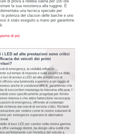
ture di prova a nebbia salina per 100 ore
strare la sua resistenza alla ruggine. È
plementata una tecnica speciale per
e la potenza del clacson delle barche e uno
essi è stato eseguito a mano per garantirne
tà.
perne di più
 i LED ad alte prestazioni sono critici
fficacia dei veicoli dei primi
ritori?
coli di emergenza, la visibilità influisce
ente sul tempo di risposta e sulla sicurezza della
e luci di avviso a LED ad alte prestazioni di
offrono una luminosità superiore e un raggio di
tà esteso anche in condizioni difficili, garantendo che
lotta di soccorritori mantenga la massima efficacia. I
rodotti sono specificamente progettati per fornire
nazione intensa e che attira l'attenzione necessaria
ituazioni di emergenza, offrendo al contempo
ilità richiesta dai veicoli di servizio critici. Richiedi
strazione per vedere come le nostre soluzioni di
zione per emergenze superano le alternative
onali.
dello di luce LED per camion nella nostra gamma
 offre vantaggi distinti, da design ultra-sottili che
rano perfettamente con l'estetica del veicolo a