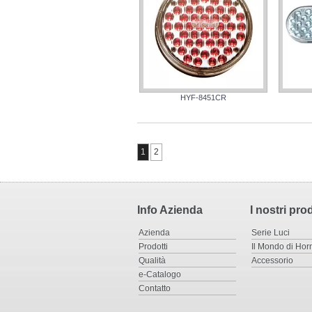
HYF-8451CR
1
2
Info Azienda
I nostri prod
Azienda
Serie Luci
Prodotti
Il Mondo di Hor
Qualità
Accessorio
e-Catalogo
Contatto