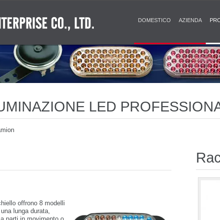
DOMESTICO
AZIENDA
PR
LLUMINAZIONE LED PROFESSION
amion
Rac
hiello offrono 8 modelli
e una lunga durata,
 parti in movimento o