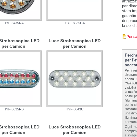
attrezza
per dimo
stata im
garantir
dei proc
HYF-8435RA
HYF-8635CA
la solidi
Per sa
Stroboscopica LED
Luce Stroboscopica LED
per Camion
per Camion
Perché
per l'e
soccor
Per i vei
direttam
scena. L
YARTON 
visibili
la tua f
nostri p
l'illumi
per le s
l'affidab
HYF-8635RB
HYF-8643C
una dimo
illumina
convenzi
Stroboscopica LED
Luce Stroboscopica LED
Ogni mo
completa
per Camion
per Camion
si integ