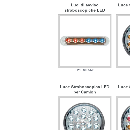
Luci di avviso
Luce 
stroboscopiche LED
HYF-8155RB
Luce Stroboscopica LED
Luce 
per Camion