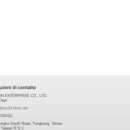
zioni di contatto
N ENTERPRISE CO., LTD.
Dept.
@ms24.hinet.net
2324111
ongke South Road, Yongkang, Tainan
 Taiwan R.O.C