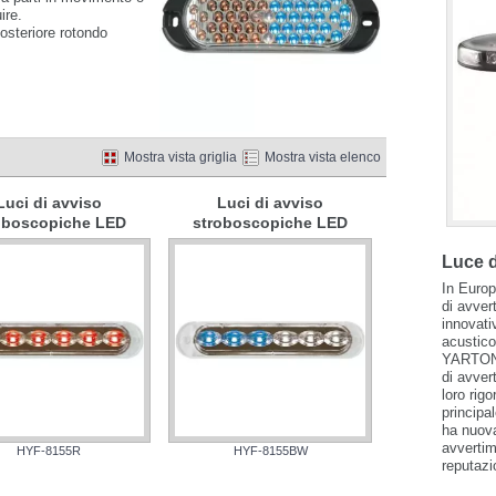
ire.
posteriore rotondo
Mostra vista griglia
Mostra vista elenco
Luci di avviso
Luci di avviso
oboscopiche LED
stroboscopiche LED
Luce d
In Europa
di avver
innovati
acustico
YARTON 
di avver
loro rig
principa
ha nuova
avvertim
HYF-8155R
HYF-8155BW
reputazi