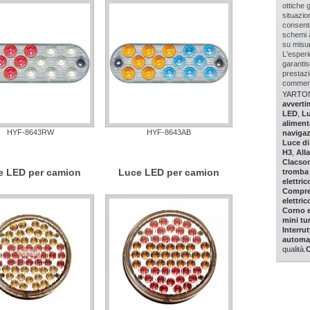
ottiche 
situazio
consente
schemi a
su misur
L'esper
garantis
prestazi
commerci
YARTON t
avverti
LED
,
Lu
aliment
HYF-8643RW
HYF-8643AB
navigaz
Luce di
H3
,
All
Clacson
e LED per camion
Luce LED per camion
tromba 
elettric
Compre
elettric
Corno e
mini tu
Interru
automa
qualità.
C