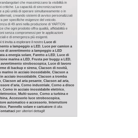
grandangolari che massimizzano la visibilità in
ni critiche. La capacità di sincronizzazione
 a più unità di operare simultaneamente o in
lternati, creando sistemi di avviso personalizzati
a per specifiche esigenze del veicolo.
ienza di 49 anni nella produzione di YARTON
ce che ogni prodotto offra qualità, affidabilità e
oni senza compromessi per le applicazioni
ali e di emergenza più esigenti.
i invita a esplorare il nostro
Luce di
mento a lampeggio a LED
,
Luce per camion a
ce di avvertimento a lampeggio a LED
ata a energia solare
,
Faretto a LED
,
Luce di
ione marina a LED
,
Frusta per buggy a LED
,
 avvertimento stroboscopica
,
Luce di lavoro
arme di backup e sirena
,
Clacson di novità
,
 marino in acciaio inossidabile
,
Clacson a
in acciaio inossidabile
,
Clacson a tromba
o
,
Clacson ad aria pesante
,
Clacson ad aria
,
ssore d'aria
,
Corno industriale
,
Corno a disco
o
,
Corno in acciaio inossidabile elettrico
,
lettronico
,
Multi-suono
,
Corno a turbina e
rbina
,
Accessorio luce stroboscopica
,
ttore automatico e accessorio
,
Interruttore
tico
,
Pannello solare e caricatore
di alta
ontattaci
per ulteriori dettagli!