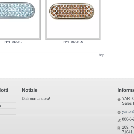
HYF-8651C
HYF-8651CA
top
otti
Notizie
Informa
Dati non ancora!
YARTO
Sales 
n
yarton
886-6-
189, Y
71041,