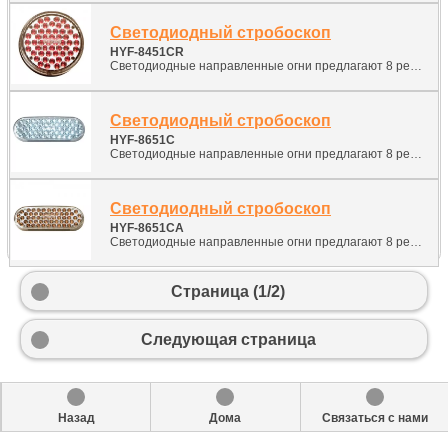
Светодиодный стробоскоп
HYF-8451CR
Светодиодные направленные огни предлагают 8 режимов мигания, легкую установку и долгий срок службы, низкое обслуживание, никогда не заменяйте лампочки или мигающую трубку. Просто установите в поставленный круглый задний световой гнездо.
Светодиодный стробоскоп
HYF-8651C
Светодиодные направленные огни предлагают 8 режимов вспышки, легкую установку и долгий срок службы, низкое обслуживание, никогда не заменяйте лампы или трубки вспышки. Просто установите в предоставленный овальный резиновый гнездо для заднего освещения.
Светодиодный стробоскоп
HYF-8651CA
Светодиодные направленные огни предлагают 8 режимов вспышки, легкую установку и долгий срок службы, низкое обслуживание, никогда не заменяйте лампы или трубки вспышки. Просто установите в предоставленный овальный резиновый гнездо для заднего освещения.
Страница (1/2)
Следующая страница
Назад
Дома
Связаться с нами