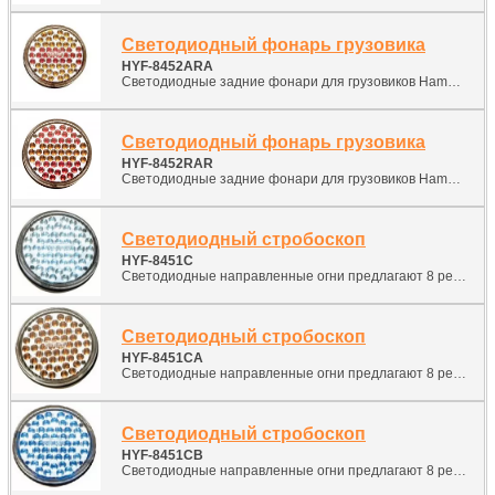
Светодиодный фонарь грузовика
HYF-8452ARA
Светодиодные задние фонари для грузовиков Hamburg
Светодиодный фонарь грузовика
HYF-8452RAR
Светодиодные задние фонари для грузовиков Hamburg
Светодиодный стробоскоп
HYF-8451C
Светодиодные направленные огни предлагают 8 режимов мигания, легкую установку и долгий срок службы, низкое обслуживание, никогда не заменяйте лампочки или мигающую трубку. Просто установите в поставленный круглый задний световой гнездо.
Светодиодный стробоскоп
HYF-8451CA
Светодиодные направленные огни предлагают 8 режимов мигания, легкую установку и долгий срок службы, низкое обслуживание, никогда не заменяйте лампочки или мигающую трубку. Просто установите в поставленный круглый задний световой гнездо.
Светодиодный стробоскоп
HYF-8451CB
Светодиодные направленные огни предлагают 8 режимов мигания, легкую установку и долгий срок службы, низкое обслуживание, никогда не заменяйте лампочки или мигающую трубку. Просто установите в поставленный круглый задний световой гнездо.