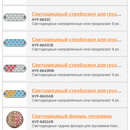
Светодиодный стробоскоп для грузовиков
HYF-8643C
Светодиодные направленные огни предлагают 8 режимов вспышки, легкую установку и долгий срок службы, низкое обслуживание, никогда не заменяйте лампы или трубки вспышки. Просто установите в предоставленный овальный резиновый гнездо для заднего освещения.
Светодиодный стробоскоп для грузовиков
HYF-8643CB
Светодиодные направленные огни предлагают 8 режимов вспышки, легкую установку и долгий срок службы, низкое обслуживание, никогда не заменяйте лампы или трубки вспышки. Просто установите в предоставленный овальный резиновый гнездо для заднего освещения.
Светодиодный стробоскоп для грузовиков
HYF-8643RW
Светодиодные направленные огни предлагают 8 режимов вспышки, легкую установку и долгий срок службы, низкое обслуживание, никогда не заменяйте лампы или трубки вспышки. Просто установите в предоставленный овальный резиновый гнездо для заднего освещения.
Светодиодный стробоскоп для грузовиков
HYF-8643AB
Светодиодные направленные огни предлагают 8 режимов вспышки, легкую установку и долгий срок службы, низкое обслуживание, никогда не заменяйте лампы или трубки вспышки. Просто установите в предоставленный овальный резиновый гнездо для заднего освещения.
Светодиодный фонарь грузовика
HYF-8452AR
Светодиодные задние фонари для грузовиков Hamburg