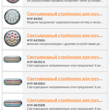
Их ультратонкий профиль позволяет легко устанавливать их практически в любом месте на автомобиле.
Светодиодный стробоскоп для грузовиков
HYF-8435C
Модели предлагают широкоугольную оптику и несколько режимов вспышки,
Светодиодный стробоскоп для грузовиков
HYF-8435RA
включая синхронизацию с другими устройствами для одновременной или чередующейся работы.
Светодиодный стробоскоп для грузовиков
HYF-8635CA
Светодиодные направленные огни предлагают 8 режимов вспышки, легкую установку и долгий срок службы, низкое обслуживание, никогда не заменяйте лампы или трубки вспышки. Просто установите в предоставленный овальный резиновый гнездо для заднего освещения.
Светодиодный стробоскоп для грузовиков
HYF-8635RA
Светодиодные направленные огни предлагают 8 режимов вспышки, легкую установку и долгий срок службы, низкое обслуживание, никогда не заменяйте лампы или трубки вспышки. Просто установите в предоставленный овальный резиновый гнездо для заднего освещения.
Светодиодный стробоскоп для грузовиков
HYF-8635RB
Светодиодные направленные огни предлагают 8 режимов вспышки, легкую установку и долгий срок службы, низкое обслуживание, никогда не заменяйте лампы или трубки вспышки. Просто установите в предоставленный овальный резиновый гнездо для заднего освещения.