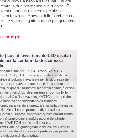
ture di prova a nebbia salina per 100 ore
strare la sua resistenza alla ruggine. È
plementata una tecnica speciale per
e la potenza del clacson delle barche e uno
essi è stato eseguito a mano per garantirne
tà.
perne di più
to | Luci di avvertimento LED e solari
te per la conformità di sicurezza
le
ua fondazione nel 1984 a Taiwan, YARTON
ISE CO., LTD. è stato un fornitore leader a
globale di soluzioni avanzate per la sicurezza dei
tra cui luci di avvertimento a LED, allarmi di
cia, dispositivi alimentati a energia solare, clacson
 e interruttori di luci di emergenza. Con un forte
lla qualità e l'innovazione, YARTON offre prodotti
li e durevoli che soddisfano gli standard
ionali, garantendo sicurezza e visibilità ottimali per
plicazioni. I nostri processi di produzione
guardia e i rigorosi controlli di qualità garantiscono
oni di prim'ordine e soddisfazione del cliente.
no di YARTON per l'eccellenza e la
izzazione ha guadagnato la fiducia dei clienti in
 mondo, rendendoci la scelta preferita per prodotti di
a veicolare di alta qualità.