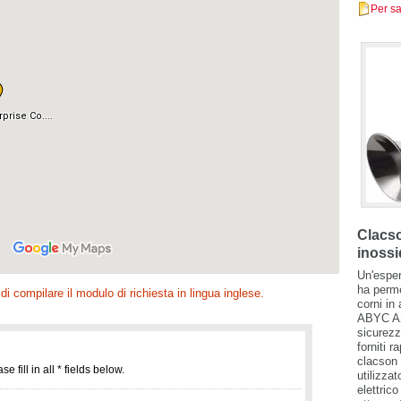
Per sa
Clacso
inossi
Un'esper
ha perm
di compilare il modulo di richiesta in lingua inglese.
corni in
ABYC A2
sicurezz
forniti r
clacson 
utilizza
elettric