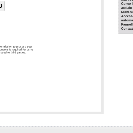
Corno i
acciaio 
Multi-
Accesso
automat
Pannell
Contatt