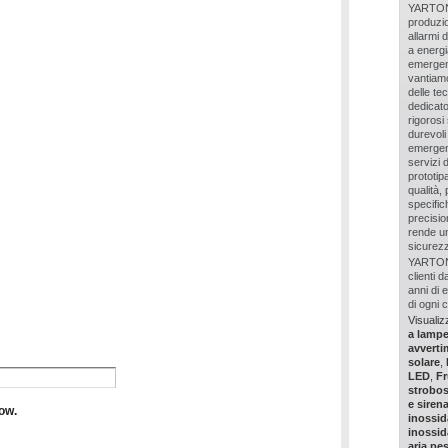
YARTON 
produzio
allarmi 
a energia
emergenz
vantiamo
delle te
dedicato
rigorosi 
durevoli 
emergenz
servizi 
prototip
qualità,
specifich
precisio
rende un 
sicurezz
YARTON o
clienti 
anni di
di ogni 
Visualizz
a lamp
avverti
solare
,
LED
,
Fr
strobo
e siren
inossid
inossid
aria pe