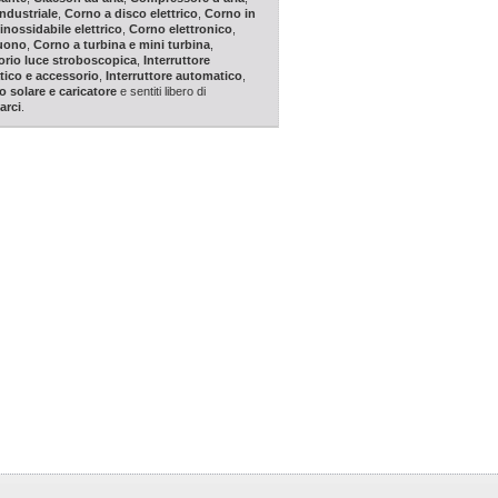
ndustriale
,
Corno a disco elettrico
,
Corno in
inossidabile elettrico
,
Corno elettronico
,
suono
,
Corno a turbina e mini turbina
,
rio luce stroboscopica
,
Interruttore
ico e accessorio
,
Interruttore automatico
,
o solare e caricatore
e sentiti libero di
arci
.