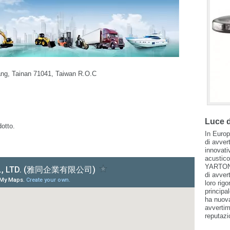
ang, Tainan 71041, Taiwan R.O.C
Luce d
dotto.
In Europa
di avver
innovati
acustico
YARTON 
di avver
loro rig
principa
ha nuova
avvertim
reputazi