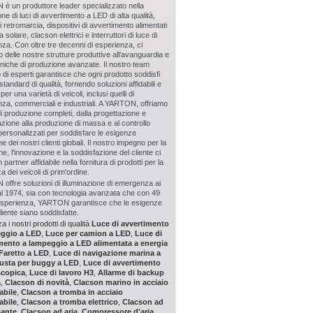
è un produttore leader specializzato nella
ne di luci di avvertimento a LED di alta qualità,
di retromarcia, dispositivi di avvertimento alimentati
 solare, clacson elettrici e interruttori di luce di
a. Con oltre tre decenni di esperienza, ci
 delle nostre strutture produttive all'avanguardia e
cniche di produzione avanzate. Il nostro team
 di esperti garantisce che ogni prodotto soddisfi
standard di qualità, fornendo soluzioni affidabili e
per una varietà di veicoli, inclusi quelli di
a, commerciali e industriali. A YARTON, offriamo
di produzione completi, dalla progettazione e
azione alla produzione di massa e al controllo
 personalizzati per soddisfare le esigenze
e dei nostri clienti globali. Il nostro impegno per la
ne, l'innovazione e la soddisfazione del cliente ci
partner affidabile nella fornitura di prodotti per la
a dei veicoli di prim'ordine.
ffre soluzioni di illuminazione di emergenza ai
dal 1974, sia con tecnologia avanzata che con 49
 esperienza, YARTON garantisce che le esigenze
cliente siano soddisfatte.
a i nostri prodotti di qualità
Luce di avvertimento
eggio a LED
,
Luce per camion a LED
,
Luce di
mento a lampeggio a LED alimentata a energia
Faretto a LED
,
Luce di navigazione marina a
usta per buggy a LED
,
Luce di avvertimento
scopica
,
Luce di lavoro H3
,
Allarme di backup
a
,
Clacson di novità
,
Clacson marino in acciaio
abile
,
Clacson a tromba in acciaio
abile
,
Clacson a tromba elettrico
,
Clacson ad
sante
,
Clacson ad aria
,
Compressore d'aria
,