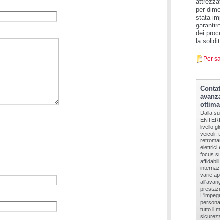
attrezza
per dimo
stata im
garantir
dei proc
la solidi
Per sa
Contat
avanza
ottima
Dalla s
ENTERPR
livello 
veicoli, 
retromar
elettrici
focus su
affidabi
internaz
varie ap
all'avan
prestazi
L'impeg
personal
tutto il
sicurezz