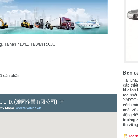
g, Tainan 71041, Taiwan R.O.C
Đèn c
về sản phẩm.
Tại Châ
cấp thiế
bị cảnh 
tạo nhấ
YARTON 
cảnh bá
ngặt về
động điệ
trường 
tín vữn
Đọc t