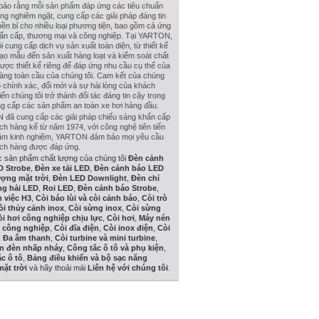
 bảo rằng mỗi sản phẩm đáp ứng các tiêu chuẩn
ng nghiêm ngặt, cung cấp các giải pháp đáng tin
ền bỉ cho nhiều loại phương tiện, bao gồm cả ứng
ẩn cấp, thương mại và công nghiệp. Tại YARTON,
i cung cấp dịch vụ sản xuất toàn diện, từ thiết kế
tạo mẫu đến sản xuất hàng loạt và kiểm soát chất
ược thiết kế riêng để đáp ứng nhu cầu cụ thể của
àng toàn cầu của chúng tôi. Cam kết của chúng
ộ chính xác, đổi mới và sự hài lòng của khách
ến chúng tôi trở thành đối tác đáng tin cậy trong
ng cấp các sản phẩm an toàn xe hơi hàng đầu.
đã cung cấp các giải pháp chiếu sáng khẩn cấp
ch hàng kể từ năm 1974, với công nghệ tiên tiến
ăm kinh nghiệm, YARTON đảm bảo mọi yêu cầu
ch hàng được đáp ứng.
 sản phẩm chất lượng của chúng tôi
Đèn cảnh
D Strobe
,
Đèn xe tải LED
,
Đèn cảnh báo LED
ợng mặt trời
,
Đèn LED Downlight
,
Đèn chỉ
ng hải LED
,
Roi LED
,
Đèn cảnh báo Strobe
,
 việc H3
,
Còi báo lùi và còi cảnh báo
,
Còi trò
òi thủy cảnh inox
,
Còi sừng inox
,
Còi sừng
òi hơi công nghiệp chịu lực
,
Còi hơi
,
Máy nén
 công nghiệp
,
Còi đĩa điện
,
Còi inox điện
,
Còi
,
Đa âm thanh
,
Còi turbine và mini turbine
,
ện đèn nhấp nháy
,
Công tắc ô tô và phụ kiện
,
c ô tô
,
Bảng điều khiển và bộ sạc năng
ặt trời
và hãy thoải mái
Liên hệ với chúng tôi
.