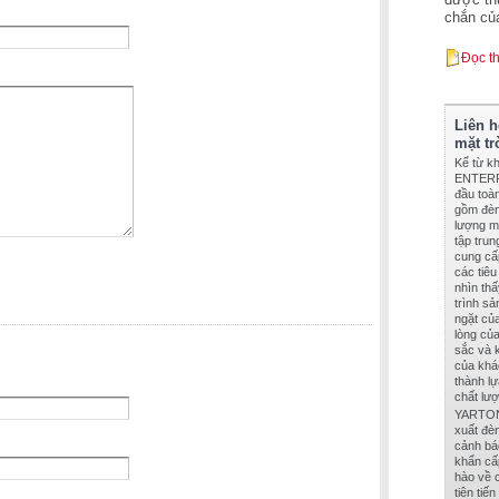
chắn củ
Đọc t
Liên 
mặt tr
Kể từ k
ENTERPR
đầu toà
gồm đèn 
lượng mặ
tập tru
cung cấ
các tiê
nhìn th
trình sả
ngặt củ
lòng củ
sắc và 
của khác
thành l
chất lư
YARTON 
xuất đèn
cảnh báo
khẩn cấp
hào về c
tiên tiế