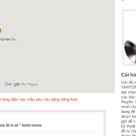
Còi hơ
Với 46 
YARTON 
đạt chứ
các tiêu
 lòng điền vào mẫu yêu cầu bằng tiếng Anh.
thuyền;
minh ch
dụng để 
được kiể
giờ để 
kỹ thuật
độ to củ
được th