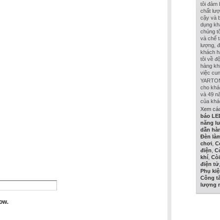
tôi đảm
chất lượ
cậy và b
dụng kh
chúng tô
và chế 
lượng, đ
khách h
tôi về đ
hàng khi
việc cu
YARTON 
cho khá
và 49 n
của khá
Xem các
báo LE
năng lư
dẫn hà
Đèn làm
chơi
,
C
điện
,
C
khí
,
Còi
điện tử
Phụ ki
Công tắ
lượng m