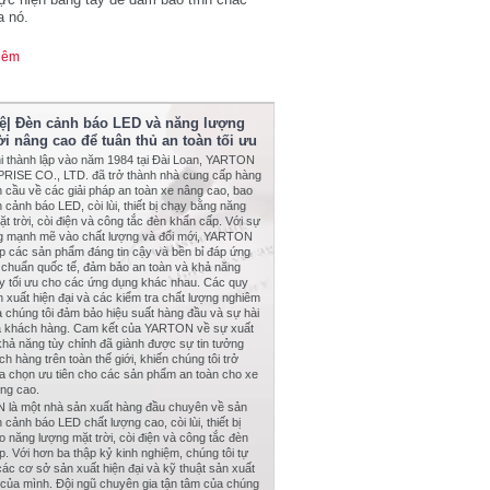
a nó.
hêm
hệ| Đèn cảnh báo LED và năng lượng
ời nâng cao để tuân thủ an toàn tối ưu
hi thành lập vào năm 1984 tại Đài Loan, YARTON
ISE CO., LTD. đã trở thành nhà cung cấp hàng
n cầu về các giải pháp an toàn xe nâng cao, bao
cảnh báo LED, còi lùi, thiết bị chạy bằng năng
t trời, còi điện và công tắc đèn khẩn cấp. Với sự
ng mạnh mẽ vào chất lượng và đổi mới, YARTON
p các sản phẩm đáng tin cậy và bền bỉ đáp ứng
u chuẩn quốc tế, đảm bảo an toàn và khả năng
ấy tối ưu cho các ứng dụng khác nhau. Các quy
n xuất hiện đại và các kiểm tra chất lượng nghiêm
a chúng tôi đảm bảo hiệu suất hàng đầu và sự hài
a khách hàng. Cam kết của YARTON về sự xuất
khả năng tùy chỉnh đã giành được sự tin tưởng
h hàng trên toàn thế giới, khiến chúng tôi trở
ựa chọn ưu tiên cho các sản phẩm an toàn cho xe
ợng cao.
là một nhà sản xuất hàng đầu chuyên về sản
 cảnh báo LED chất lượng cao, còi lùi, thiết bị
 năng lượng mặt trời, còi điện và công tắc đèn
. Với hơn ba thập kỷ kinh nghiệm, chúng tôi tự
ác cơ sở sản xuất hiện đại và kỹ thuật sản xuất
n của mình. Đội ngũ chuyên gia tận tâm của chúng