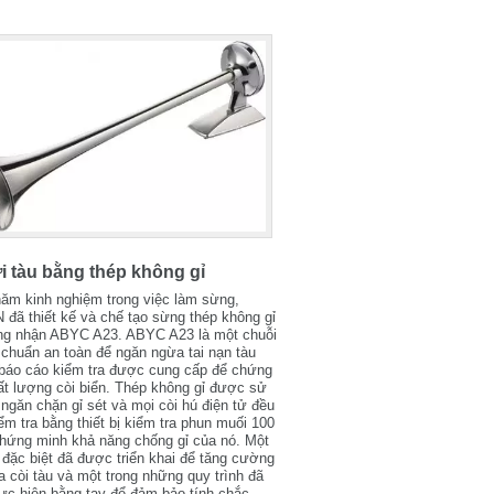
i tàu bằng thép không gỉ
năm kinh nghiệm trong việc làm sừng,
đã thiết kế và chế tạo sừng thép không gỉ
ng nhận ABYC A23. ABYC A23 là một chuỗi
 chuẩn an toàn để ngăn ngừa tai nạn tàu
 báo cáo kiểm tra được cung cấp để chứng
ất lượng còi biển. Thép không gỉ được sử
ngăn chặn gỉ sét và mọi còi hú điện tử đều
m tra bằng thiết bị kiểm tra phun muối 100
chứng minh khả năng chống gỉ của nó. Một
 đặc biệt đã được triển khai để tăng cường
a còi tàu và một trong những quy trình đã
ực hiện bằng tay để đảm bảo tính chắc