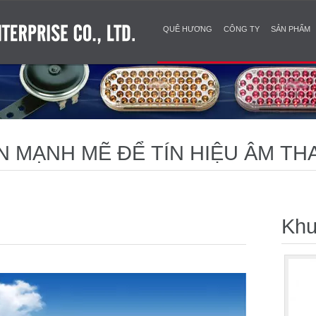
QUÊ HƯƠNG
CÔNG TY
SẢN PHẨM
IỆN MẠNH MẼ ĐỂ TÍN HIỆU ÂM T
Khu