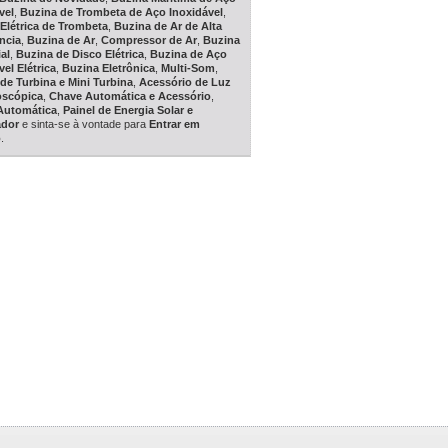
vel
,
Buzina de Trombeta de Aço Inoxidável
,
Elétrica de Trombeta
,
Buzina de Ar de Alta
ncia
,
Buzina de Ar
,
Compressor de Ar
,
Buzina
al
,
Buzina de Disco Elétrica
,
Buzina de Aço
vel Elétrica
,
Buzina Eletrônica
,
Multi-Som
,
de Turbina e Mini Turbina
,
Acessório de Luz
oscópica
,
Chave Automática e Acessório
,
Automática
,
Painel de Energia Solar e
ador
e sinta-se à vontade para
Entrar em
o
.