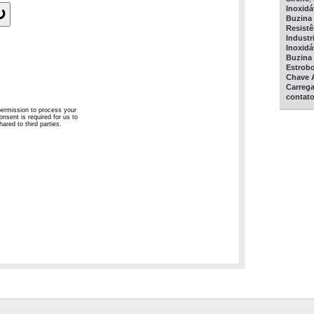
Inoxidá
Buzina 
Resistê
Industri
Inoxidá
Buzina 
Estrob
Chave 
Carreg
contat