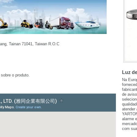
ang, Tainan 71041, Taiwan R.O.C
Luz d
sobre o produto.
Na Euro
fornece
fabrican
de aviso
selecio
qualidad
atender 
YARTON, 
alarme e
mercado
com sua 