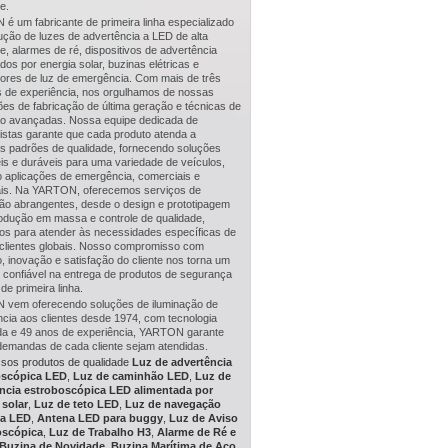
e.
é um fabricante de primeira linha especializado
ução de luzes de advertência a LED de alta
e, alarmes de ré, dispositivos de advertência
dos por energia solar, buzinas elétricas e
ptores de luz de emergência. Com mais de três
 de experiência, nos orgulhamos de nossas
ões de fabricação de última geração e técnicas de
o avançadas. Nossa equipe dedicada de
listas garante que cada produto atenda a
os padrões de qualidade, fornecendo soluções
is e duráveis para uma variedade de veículos,
o aplicações de emergência, comerciais e
iais. Na YARTON, oferecemos serviços de
ção abrangentes, desde o design e prototipagem
rodução em massa e controle de qualidade,
os para atender às necessidades específicas de
clientes globais. Nosso compromisso com
, inovação e satisfação do cliente nos torna um
o confiável na entrega de produtos de segurança
 de primeira linha.
vem oferecendo soluções de iluminação de
cia aos clientes desde 1974, com tecnologia
a e 49 anos de experiência, YARTON garante
demandas de cada cliente sejam atendidas.
ssos produtos de qualidade
Luz de advertência
oscópica LED
,
Luz de caminhão LED
,
Luz de
ncia estroboscópica LED alimentada por
 solar
,
Luz de teto LED
,
Luz de navegação
ma LED
,
Antena LED para buggy
,
Luz de Aviso
oscópica
,
Luz de Trabalho H3
,
Alarme de Ré e
Buzina de Novidade
,
Buzina Marítima de Aço