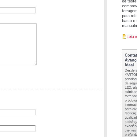
de teste
comprov
ferruge
para ref
barco e
manualme
Leia 
Contat
Avanç
Ideal
Desde s
YARTON
princip
de segur
LED, ala
elétrica
forte f
produto
internac
para di
fabricaç
qualida
satisfa
excelên
cliente
preferid