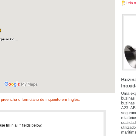
Leia 
Buzin
Inoxid
Uma exp
buzinas 
 preencha o formulário de inquérito em Inglês.
buzinas
A23. AB
seguranç
relatóri
qualidad
utilizad
marítima