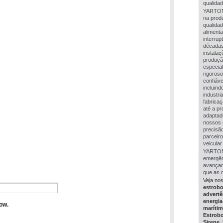
qualidad
YARTON 
na prod
qualidad
alimenta
interru
décadas
instalaç
produçã
especia
rigoros
confiáve
incluind
industr
fabrica
até a p
adaptad
nossos 
precisão
parceir
veicular
YARTON 
emergên
avançad
que as 
Veja no
estrob
advertê
energia
maríti
Estrob
Sirene
,