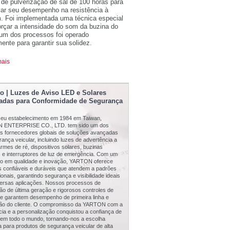
 de pulverização de sal de 100 horas para
ar seu desempenho na resistência à
m. Foi implementada uma técnica especial
orçar a intensidade do som da buzina do
 um dos processos foi operado
nte para garantir sua solidez.
mais
o | Luzes de Aviso LED e Solares
adas para Conformidade de Segurança
eu estabelecimento em 1984 em Taiwan,
 ENTERPRISE CO., LTD. tem sido um dos
ais fornecedores globais de soluções avançadas
ança veicular, incluindo luzes de advertência a
rmes de ré, dispositivos solares, buzinas
s e interruptores de luz de emergência. Com um
oco em qualidade e inovação, YARTON oferece
s confiáveis e duráveis que atendem a padrões
ionais, garantindo segurança e visibilidade ideais
versas aplicações. Nossos processos de
ão de última geração e rigorosos controles de
de garantem desempenho de primeira linha e
ção do cliente. O compromisso da YARTON com a
cia e a personalização conquistou a confiança de
s em todo o mundo, tornando-nos a escolha
a para produtos de segurança veicular de alta