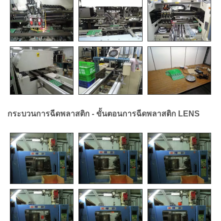
กระบวนการฉีดพลาสติก - ขั้นตอนการฉีดพลาสติก LENS