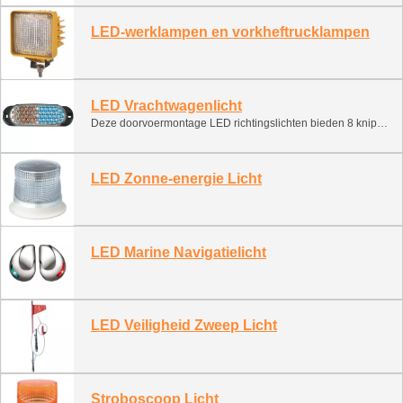
LED-werklampen en vorkheftrucklampen
LED Vrachtwagenlicht
Deze doorvoermontage LED richtingslichten bieden 8 knipperpatronen, snelle en eenvoudige installatie en lange levensduur, onderhoudsarme werking zonder bewegende delen of lampen/flitsbuizen die kunnen breken of vervangen moeten worden. Plaats eenvoudig in de meegeleverde ronde achterverlichting grommet.
LED Zonne-energie Licht
LED Marine Navigatielicht
LED Veiligheid Zweep Licht
Stroboscoop Licht