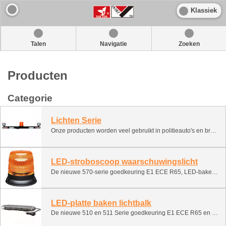
Klassiek
Talen
Navigatie
Zoeken
Producten
Categorie
Lichten Serie
Onze producten worden veel gebruikt in politieauto's en brandweerwagens, vrachtwagens, Mijnvoertuigen, bouw- en landbouwvoertuigen, vorkheftrucks, andere verlichting.
LED-stroboscoop waarschuwingslicht
De nieuwe 570-serie goedkeuring E1 ECE R65, LED-baken geschikt voor een groot aantal voertuigen van auto's en bestelwagens, HGV's, utiliteitsvoertuigen, afval- en recyclingtrucks, straatvegers, landbouwvoertuigen, tot aan grondverzetmachines.
LED-platte baken lichtbalk
De nieuwe 510 en 511 Serie goedkeuring E1 ECE R65 en R10, LED Vlakke beaconlicht geschikt voor een groot aantal voertuigen van auto's en bestelwagens, HGV's, utiliteitsvoertuigen, afval- en recyclingtrucks, straatvegers, landbouwvoertuigen, tot aan grondverzetmachines.