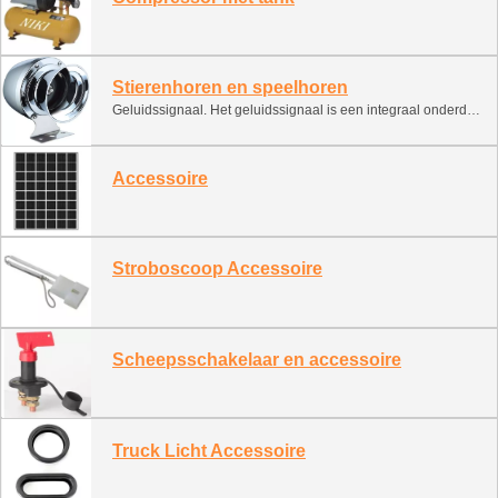
Stierenhoren en speelhoren
Geluidssignaal. Het geluidssignaal is een integraal onderdeel van elk voertuig. Geef signalen om een noodgeval te voorkomen. Deze classificatie bevat verschillende soorten geluidssignalen. Het kan worden geïnstalleerd en gebruikt op schepen, boten, ATV's, sneeuwscooters en motorboten. 1. Elektronisch signaal (slak, monofonische bewerking, tweekleurige bewerking) 2. Lucht signaal (pneumatisch met compressor) 3. Lucht smeden (gecomprimeerde gascilinder)
Accessoire
Stroboscoop Accessoire
Scheepsschakelaar en accessoire
Truck Licht Accessoire