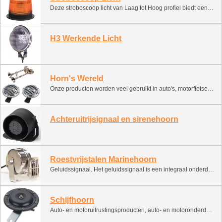
Deze stroboscoop licht van Laag tot Hoog profiel biedt eenvoudige en handige snelle installatie en/of verwijdering. De boutmontage heeft ook een gegoten aluminium basis die is gecoat tegen corrosie, ontworpen voor trillingsbestendigheid en zorgt voor een gelijkmatige en efficiënte warmteafvoer.
H3 Werkende Licht
Horn's Wereld
Onze producten worden veel gebruikt in auto's, motorfietsen, politieauto's en brandweerwagens, Vrachtwagens, schoolbussen, mijnvoertuigen en landbouwvoertuigen, zeeschepen, Vorkheftrucks, treinen en andere alarmen en hoorns.
Achteruitrijsignaal en sirenehoorn
Roestvrijstalen Marinehoorn
Geluidssignaal. Het geluidssignaal is een integraal onderdeel van elk voertuig. Geef signalen om een noodgeval te voorkomen. Deze classificatie bevat verschillende soorten geluidssignalen. Het kan worden geïnstalleerd en gebruikt op schepen, boten, ATV's, sneeuwscooters en motorboten. 1. Elektronisch signaal (slak, monofonische bewerking, tweekleurige bewerking) 2. Lucht signaal (pneumatisch met compressor) 3. Lucht smeden (gecomprimeerde gascilinder)
Schijfhoorn
Auto- en motoruitrustingsproducten, auto- en motoronderdelen, autosignaal