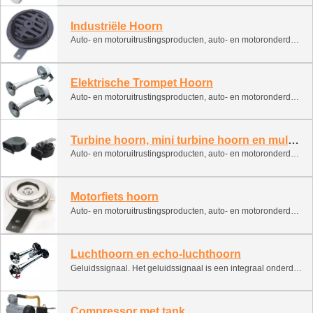
Industriële Hoorn
Auto- en motoruitrustingsproducten, auto- en motoronderdelen, autosignaal
Elektrische Trompet Hoorn
Auto- en motoruitrustingsproducten, auto- en motoronderdelen, autosignaal
Turbine hoorn, mini turbine hoorn en multi-geluidshoorn
Auto- en motoruitrustingsproducten, auto- en motoronderdelen, autosignaal
Motorfiets hoorn
Auto- en motoruitrustingsproducten, auto- en motoronderdelen, autosignaal
Luchthoorn en echo-luchthoorn
Geluidssignaal. Het geluidssignaal is een integraal onderdeel van elk voertuig. Geef signalen om een noodgeval te voorkomen. Deze classificatie bevat verschillende soorten geluidssignalen. Het kan worden geïnstalleerd en gebruikt op schepen, boten, ATV's, sneeuwscooters en motorboten. 1. Elektronisch signaal (slak, monofonische bewerking, tweekleurige bewerking) 2. Lucht signaal (pneumatisch met compressor) 3. Lucht smeden (gecomprimeerde gascilinder)
Compressor met tank