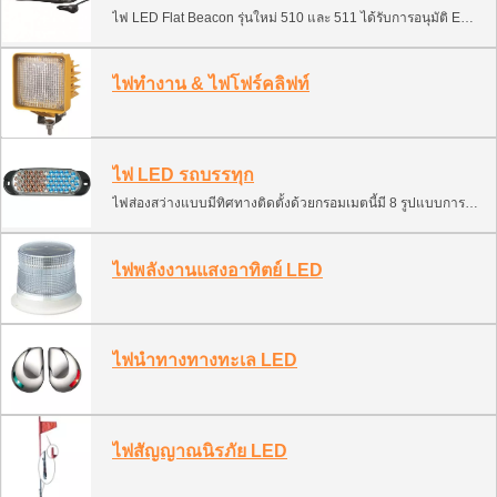
ไฟ LED Flat Beacon รุ่นใหม่ 510 และ 511 ได้รับการอนุมัติ E1 ECE R65 และ R10 เหมาะสำหรับรถยนต์และรถตู้จำนวนมาก, รถบรรทุก HGV, รถยนต์บริการ, รถบรรทุกขยะและรีไซเคิล, รถทำความสะอาดถนน, เกษตรกรรม, จนถึงรถขุด
ไฟทำงาน & ไฟโฟร์คลิฟท์
ไฟ LED รถบรรทุก
ไฟส่องสว่างแบบมีทิศทางติดตั้งด้วยกรอมเมตนี้มี 8 รูปแบบการกระพริบ การติดตั้งที่รวดเร็วและง่ายดาย และการใช้งานที่มีอายุการใช้งานยาวนาน การใช้งานที่ต้องการการบำรุงรักษาต่ำ โดยไม่มีชิ้นส่วนที่เคลื่อนไหวหรือหลอดไฟ/หลอดไฟแฟลชที่จะแตกหรือเปลี่ยน เพียงแค่ใส่ตัวรองรับไฟหลังกลมที่จัดหามาให้.
ไฟพลังงานแสงอาทิตย์ LED
ไฟนำทางทางทะเล LED
ไฟสัญญาณนิรภัย LED