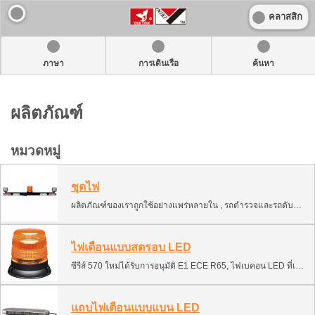
คลาสสิก
ภาษา
การเดินเรือ
ค้นหา
ผลิตภัณฑ์
หมวดหมู่
ชุดไฟ
ผลิตภัณฑ์ของเราถูกใช้อย่างแพร่หลายใน , รถตำรวจและรถดับเพลิง, รถบรรทุก, รถเหมืองแร่, รถก่อสร้างและรถเกษตร, รถโฟร์คลิฟท์ , แสงสว่างอื่นๆ.
ไฟเตือนแบบสตรอบ LED
ซีรีส์ 570 ใหม่ได้รับการอนุมัติ E1 ECE R65, ไฟเบคอน LED ที่เหมาะสำหรับรถยนต์และรถตู้จำนวนมาก, รถบรรทุก HGV, รถยนต์บริการ, รถเก็บขยะและรีไซเคิล, รถทำความสะอาดถนน, เกษตรกรรม, ไปจนถึงรถขุดดิน.
แถบไฟเตือนแบบแบน LED