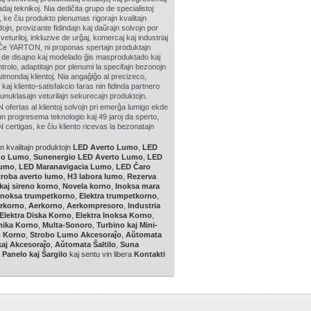
daj teknikoj. Nia dediĉita grupo de specialistoj
, ke ĉiu produkto plenumas rigorajn kvalitajn
ojn, provizante fidindajn kaj daŭrajn solvojn por
 veturiloj, inkluzive de urĝaj, komercaj kaj industriaj
. Ĉe YARTON, ni proponas spertajn produktajn
, de disajno kaj modelado ĝis masproduktado kaj
ntrolo, adaptitajn por plenumi la specifajn bezonojn
tutmondaj klientoj. Nia angaĝiĝo al precizeco,
 kaj kliento-satisfakcio faras nin fidinda partnero
i unuklasajn veturilajn sekurecajn produktojn.
fertas al klientoj solvojn pri emerĝa lumigo ekde
n progresema teknologio kaj 49 jaroj da sperto,
ertigas, ke ĉiu kliento ricevas la bezonatajn
jn kvalitajn produktojn
LED Averto Lumo
,
LED
no Lumo
,
Sunenergio LED Averto Lumo
,
LED
lumo
,
LED Maranavigacia Lumo
,
LED Ĉaro
troba averto lumo
,
H3 labora lumo
,
Rezerva
kaj sireno korno
,
Novela korno
,
Inoksa mara
Inoksa trumpetkorno
,
Elektra trumpetkorno
,
erkorno
,
Aerkorno
,
Aerkompresoro
,
Industria
Elektra Diska Korno
,
Elektra Inoksa Korno
,
nika Korno
,
Multa-Sonoro
,
Turbino kaj Mini-
o Korno
,
Strobo Lumo Akcesoraĵo
,
Aŭtomata
 kaj Akcesoraĵo
,
Aŭtomata Ŝaltilo
,
Suna
 Panelo kaj Ŝargilo
kaj sentu vin libera
Kontakti