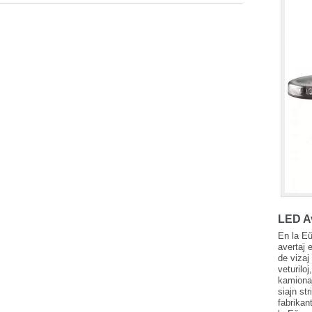
LED A
En la Eŭ
avertaj e
de vizaj
veturilo
kamionaj
siajn st
fabrikan