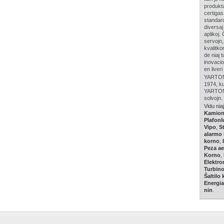
produkta
certigas
standard
diversaj
aplikoj
servojn
kvalitko
de niaj 
inovacio
en liver
YARTON o
1974, ku
YARTON c
solvojn.
Vidu nia
Kamio
Plafon
Vipo
,
S
alarmo 
korno
,
Peza a
Korno
,
Elektro
Turbin
Ŝaltilo
Energia
nin
.