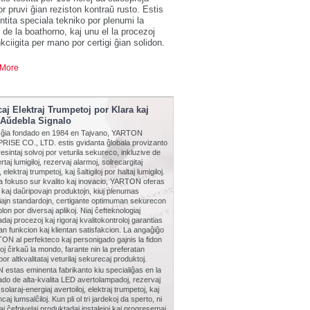
por pruvi ĝian reziston kontraŭ rusto. Estis
tita speciala tekniko por plenumi la
 de la boathorno, kaj unu el la procezoj
nkciigita per mano por certigi ĝian solidon.
More
aj Elektraj Trumpetoj por Klara kaj
 Aŭdebla Signalo
 ĝia fondado en 1984 en Tajvano, YARTON
ISE CO., LTD. estis gvidanta ĝlobala provizanto
esintaj solvoj por veturila sekureco, inkluzive de
taj lumigiloj, rezervaj alarmoj, solrecargitaj
 elektraj trumpetoj, kaj ŝaltigiloj por haltaj lumigiloj.
a fokuso sur kvalito kaj inovacio, YARTON oferas
n kaj daŭripovajn produktojn, kiuj plenumas
iajn standardojn, certigante optimuman sekurecon
blon por diversaj aplikoj. Niaj ĉefteknologiaj
daj procezoj kaj rigoraj kvalitokontroloj garantias
n funkcion kaj klientan satisfakcion. La angaĝiĝo
N al perfekteco kaj personigado gajnis la fidon
toj ĉirkaŭ la mondo, farante nin la preferatan
por altkvalitataj veturilaj sekurecaj produktoj.
estas eminenta fabrikanto kiu specialiĝas en la
do de alta-kvalita LED avertolampadoj, rezervaj
solaraj-energiaj avertoiloj, elektraj trumpetoj, kaj
aj lumsalĉiloj. Kun pli ol tri jardekoj da sperto, ni
niaj ĉefnivelaj produktadaj instalejoj kaj progresemaj