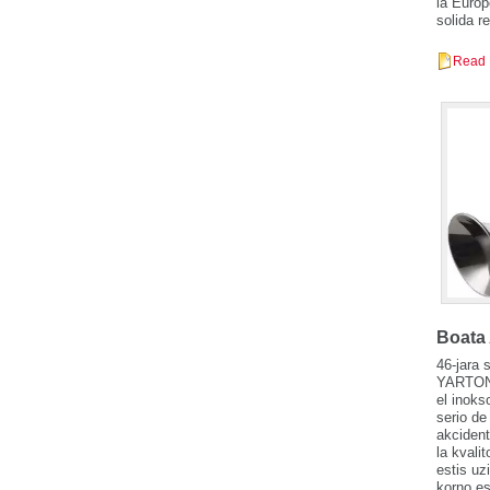
la Eŭrop
solida r
Read 
Boata 
46-jara 
YARTON d
el inok
serio de
akcident
la kvali
estis uz
korno es