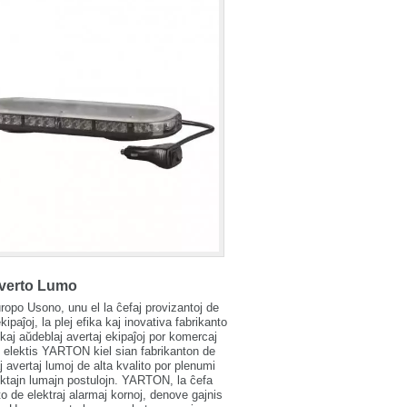
verto Lumo
ropo Usono, unu el la ĉefaj provizantoj de
kipaĵoj, la plej efika kaj inovativa fabrikanto
 kaj aŭdeblaj avertaj ekipaĵoj por komercaj
j, elektis YARTON kiel sian fabrikanton de
 avertaj lumoj de alta kvalito por plenumi
riktajn lumajn postulojn. YARTON, la ĉefa
to de elektraj alarmaj kornoj, denove gajnis