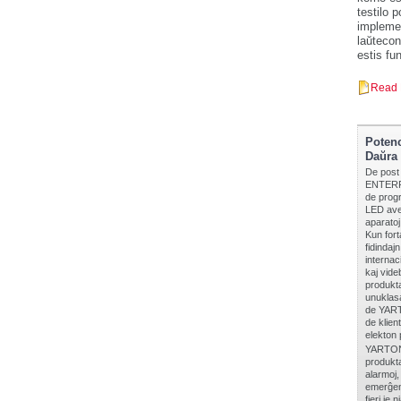
testilo 
implemen
laŭtecon
estis fu
Read 
Potenc
Daŭra
De post
ENTERPR
de progr
LED aver
aparatoj,
Kun fort
fidindaj
internac
kaj vide
produkta
unuklasa
de YARTO
de klien
elekton 
YARTON 
produkta
alarmoj, 
emerĝenc
fieri je 