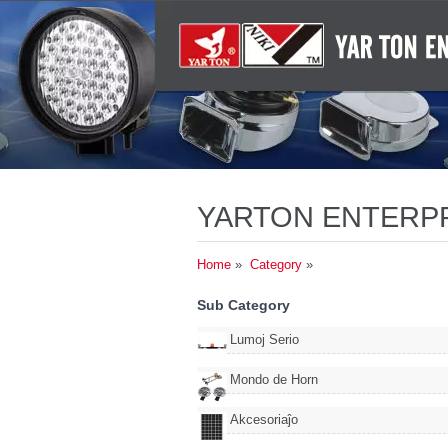
YARTON ENTERPRI
Home
»
Category
»
Sub Category
Lumoj Serio
Mondo de Horn
Akcesoriaĵo