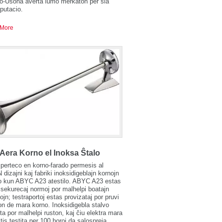
o-Usona averta lumo merkaton per sia
eputacio.
More
Aera Korno el Inoksa Ŝtalo
sperteco en korno-farado permesis al
izajni kaj fabriki inoksidigeblajn kornojn
so kun ABYC A23 atestilo. ABYC A23 estas
 sekurecaj normoj por malhelpi boatajn
ojn; testraportoj estas provizataj por pruvi
ton de mara korno. Inoksidigebla stalvo
ita por malhelpi ruston, kaj ĉiu elektra mara
tis testita per 100 horoj da salospreja