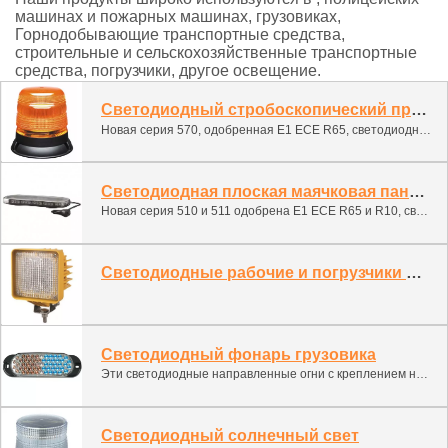
машинах и пожарных машинах, грузовиках,
Горнодобывающие транспортные средства,
строительные и сельскохозяйственные транспортные
средства, погрузчики, другое освещение.
Светодиодный стробоскопический предупреждающий свет
Новая серия 570, одобренная E1 ECE R65, светодиодная маячка, подходящая для огромного количества транспортных средств, от автомобилей до фургонов, грузовиков, коммунальных автомобилей, мусоровозов и перерабатывающих машин, уличных уборщиков, сельскохозяйственной техники до экскаваторов.
Светодиодная плоская маячковая панель
Новая серия 510 и 511 одобрена E1 ECE R65 и R10, светодиодный плоский маяк подходит для огромного количества транспортных средств от легковых автомобилей и фургонов, грузовиков, коммунальных автомобилей, мусоровозов и перерабатывающих машин, уличных уборщиков, сельскохозяйственной техники до экскаваторов.
Светодиодные рабочие и погрузчики Освещение
Светодиодный фонарь грузовика
Эти светодиодные направленные огни с креплением на втулке предлагают 8 режимов мигания, быструю и легкую установку, а также длительный срок службы, низкое техническое обслуживание без движущихся частей или ламп/ламп-вспышек, которые могут сломаться или потребовать замены. Просто вставьте в поставляемую круглую заднюю осветительную втулку.
Светодиодный солнечный свет