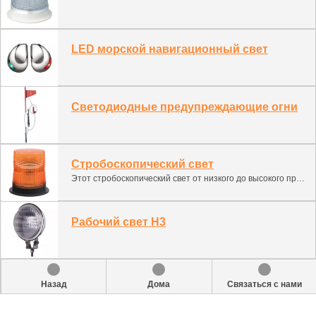
LED морской навигационный свет
Светодиодные предупреждающие огни
Стробоскопический свет
Этот стробоскопический свет от низкого до высокого профиля обеспечивает легкую и удобную быструю установку и/или снятие. Болтовое крепление также имеет литой алюминиевый основание, покрытое от коррозии, предназначенное для сопротивления вибрации и обеспечивающее равномерное и эффективное рассеивание тепла.
Рабочий свет H3
Назад
Дома
Связаться с нами