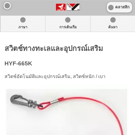
คลาสสิก
ภาษา
การเดินเรือ
ค้นหา
สวิตช์ทางทะเลและอุปกรณ์เสริม
HYF-665K
สวิตช์อัตโนมัติและอุปกรณ์เสริม, สวิตช์หนัก / เบา