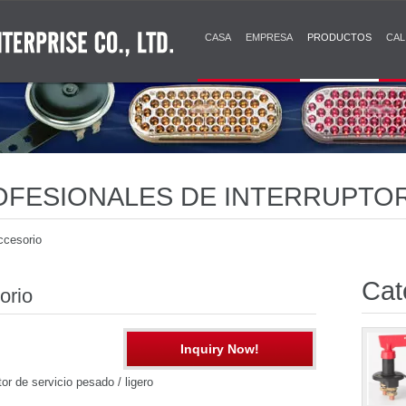
CASA
EMPRESA
PRODUCTOS
CAL
OFESIONALES DE INTERRUPTO
RA BARCOS
ccesorio
Cat
orio
Inquiry Now!
tor de servicio pesado / ligero