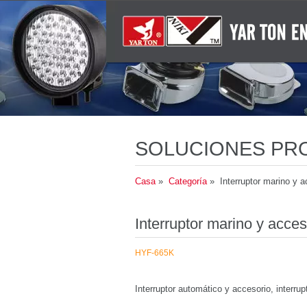
SOLUCIONES PR
EMERGENCIA PA
Casa
»
Categoría
» Interruptor marino y a
Interruptor marino y acces
HYF-665K
Interruptor automático y accesorio, interrup