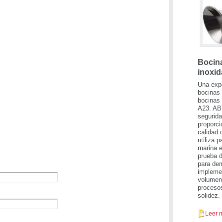
Bocina
inoxid
Una expe
bocinas 
bocinas 
A23. AB
segurida
proporci
calidad 
utiliza 
marina e
prueba d
para dem
implemen
volumen 
procesos
solidez.
Leer 