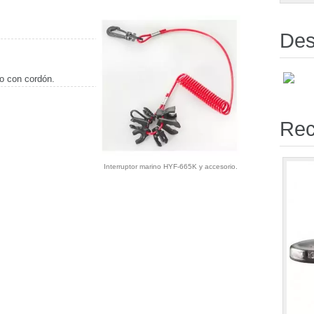
Des
co con cordón.
Rec
Interruptor marino HYF-665K y accesorio.