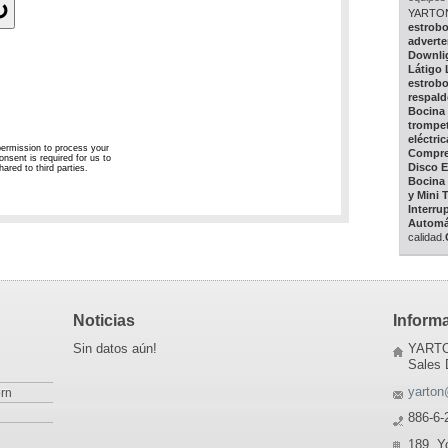
YARTON 
estrob
adverte
Downli
Látigo
estrob
respald
Bocina 
trompet
eléctric
Compres
Disco E
Bocina 
y Mini 
Interru
Automá
calidad.
Noticias
Inform
Sin datos aún!
YARTO
Sales 
yarton
rn
886-6-
189, Y