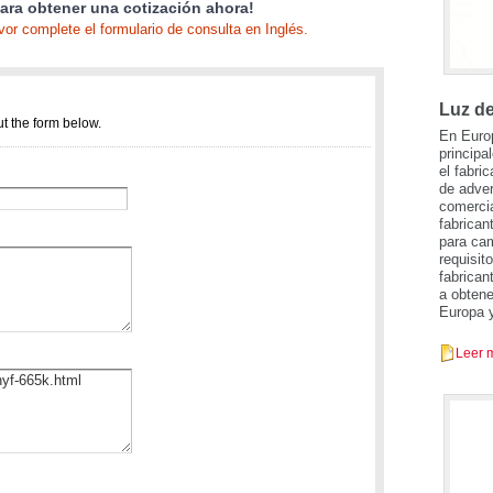
ra obtener una cotización ahora!
vor complete el formulario de consulta en Inglés.
Luz d
En Euro
principa
el fabri
de adver
comerci
fabrican
para cam
requisit
fabrican
a obtene
Europa y
Leer 