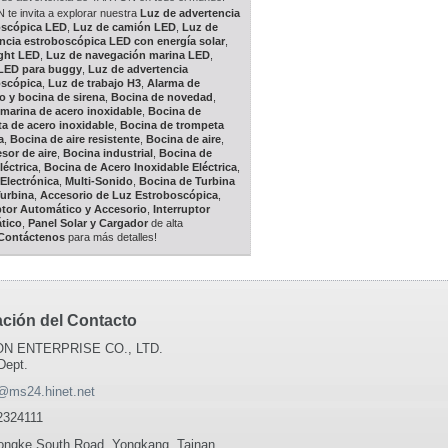
te invita a explorar nuestra
Luz de advertencia
oscópica LED
,
Luz de camión LED
,
Luz de
ncia estroboscópica LED con energía solar
,
ght LED
,
Luz de navegación marina LED
,
 LED para buggy
,
Luz de advertencia
oscópica
,
Luz de trabajo H3
,
Alarma de
o y bocina de sirena
,
Bocina de novedad
,
marina de acero inoxidable
,
Bocina de
a de acero inoxidable
,
Bocina de trompeta
a
,
Bocina de aire resistente
,
Bocina de aire
,
or de aire
,
Bocina industrial
,
Bocina de
léctrica
,
Bocina de Acero Inoxidable Eléctrica
,
Electrónica
,
Multi-Sonido
,
Bocina de Turbina
Turbina
,
Accesorio de Luz Estroboscópica
,
ptor Automático y Accesorio
,
Interruptor
tico
,
Panel Solar y Cargador
de alta
Contáctenos
para más detalles!
ación del Contacto
N ENTERPRISE CO., LTD.
Dept.
@ms24.hinet.net
2324111
ongke South Road, Yongkang, Tainan