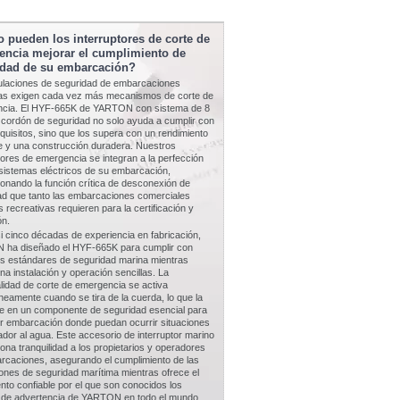
pueden los interruptores de corte de
encia mejorar el cumplimiento de
idad de su embarcación?
ulaciones de seguridad de embarcaciones
s exigen cada vez más mecanismos de corte de
cia. El HYF-665K de YARTON con sistema de 8
 cordón de seguridad no solo ayuda a cumplir con
quisitos, sino que los supera con un rendimiento
le y una construcción duradera. Nuestros
tores de emergencia se integran a la perfección
 sistemas eléctricos de su embarcación,
onando la función crítica de desconexión de
ad que tanto las embarcaciones comerciales
 recreativas requieren para la certificación y
ón.
 cinco décadas de experiencia en fabricación,
ha diseñado el HYF-665K para cumplir con
os estándares de seguridad marina mientras
na instalación y operación sencillas. La
lidad de corte de emergencia se activa
neamente cuando se tira de la cuerda, lo que la
te en un componente de seguridad esencial para
er embarcación donde puedan ocurrir situaciones
dor al agua. Este accesorio de interruptor marino
ona tranquilidad a los propietarios y operadores
rcaciones, asegurando el cumplimiento de las
ones de seguridad marítima mientras ofrece el
nto confiable por el que son conocidos los
 de advertencia de YARTON en todo el mundo.