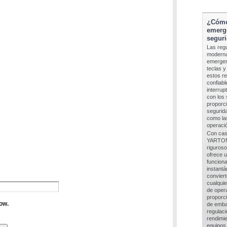
¿Cómo 
emerg
segur
Las reg
moderna
emergen
teclas y
estos re
confiab
interrup
con los
proporci
segurid
como las
operaci
Con casi
YARTON 
riguros
ofrece u
funciona
instantá
convier
cualqui
de opera
proporci
de emba
regulaci
rendimie
equipos