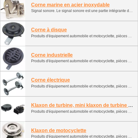
Corne marine en acier inoxydable
Signal sonore. Le signal sonore est une partie intégrante de tout véhicule. Fournir des signaux pour prévenir une urgence. Cette classification contient plusieurs types de signaux sonores. Il peut être installé et utilisé sur des navires, des bateaux, des VTT, des motoneiges et des bateaux à moteur. 1. Signal électronique (escargot, forge monophonique, forge bicolore) 2. Signal aérien (pneumatique avec compresseur) 3. Forgé à l'air (cylindre de gaz comprimé)
Corne à disque
Produits d'équipement automobile et motocyclette, pièces de rechange automobile, signal automobile
Corne industrielle
Produits d'équipement automobile et motocyclette, pièces de rechange automobile, signal automobile
Corne électrique
Produits d'équipement automobile et motocyclette, pièces de rechange automobile, signal automobile
Klaxon de turbine, mini klaxon de turbine et amplificateur Klaxon multi-sons
Produits d'équipement automobile et motocyclette, pièces de rechange automobile, signal automobile
Klaxon de motocyclette
Produits d'équipement automobile et motocyclette, pièces de rechange automobile, signal automobile